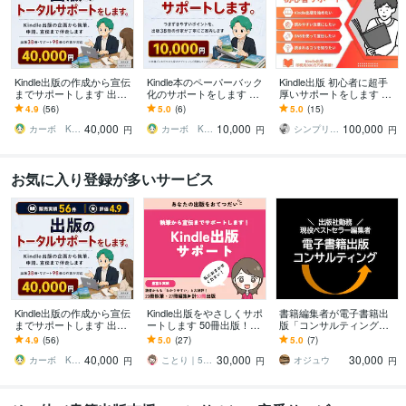
Kindle出版の作成から宣伝
Kindle本のペーパーバック
Kindle出版 初心者に超手
までサポートします 出版3
化のサポートをします 出
厚いサポートをします 印
8冊・サポート98冊の作家
版実績38冊以上の作家が
税月300万のKindle作家が
4.9
(56)
5.0
(6)
5.0
(15)
が出版まで伴走します
ペーパーバック化のサポ
読まれるコツを全て教え
40,000
10,000
100,000
ートをします
ます
カーボ Kindle作家38冊超出版
カーボ Kindle作家38冊超出版
シンプリストやまだ＠書く副業
円
円
円
お気に入り登録が多いサービス
Kindle出版の作成から宣伝
Kindle出版をやさしくサポ
書籍編集者が電子書籍出
までサポートします 出版3
ートします 50冊出版！経
版「コンサルティング」
8冊・サポート98冊の作家
験豊富なKindle作家が全力
します 出版社勤務・ベス
4.9
(56)
5.0
(27)
5.0
(7)
が出版まで伴走します
でサポートします
トセラー編集者が「売れ
40,000
30,000
30,000
る本」へサポート
カーボ Kindle作家38冊超出版
ことり｜50冊以上出版のKindle作家
オジュウ
円
円
円