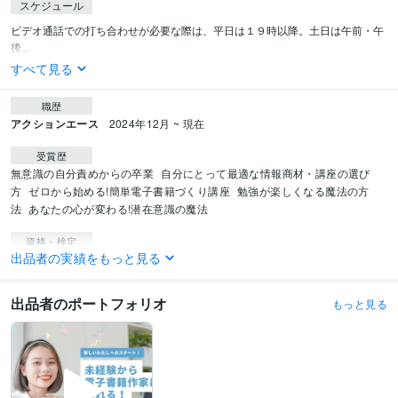
スケジュール
ビデオ通話での打ち合わせが必要な際は、平日は１９時以降。土日は午前・午
後...
すべて見る
職歴
アクションエース
2024年12月 ~ 現在
受賞歴
無意識の自分責めからの卒業
自分にとって最適な情報商材・講座の選び
方
ゼロから始める!簡単電子書籍づくり講座
勉強が楽しくなる魔法の方
法
あなたの心が変わる!潜在意識の魔法
資格・検定
出品者の実績をもっと見る
人生デザイナーマスターインストラクター
取得年 : 2021年
得意分野
出品者のポートフォリオ
もっと見る
ライティング・翻訳
AIライティング
ジャンル問わず