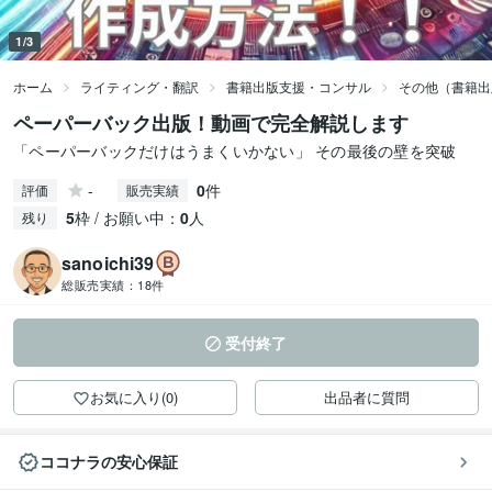
1/3
ホーム
ライティング・翻訳
書籍出版支援・コンサル
その他（書籍出
ペーパーバック出版！動画で完全解説します
「ペーパーバックだけはうまくいかない」 その最後の壁を突破
-
0
件
評価
販売実績
5
枠 / お願い中：
0
人
残り
sanoichi39
総販売実績：
18件
受付終了
お気に入り(0)
出品者に質問
ココナラの安心保証