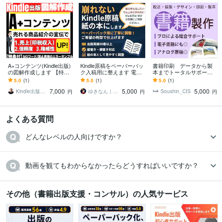
A+コンテンツ(Kindle出版)
Kindle原稿をペーパーバッ
書籍印刷 データから製
の図解作成します 【特典
ク入稿用に整えます 電子
本までトータルサポート
付】売れる商品紹介の宣
書籍がそのまま紙の本
します 柔軟にご対応しま
5.0
(1)
5.0
(1)
5.0
(1)
伝で売上(印税)と信頼度ア
に！ご希望の判型で仕上
す。まずはお気軽にご相
7,000
5,000
5,000
ップ！
げます！
談ください
Kindle出版ソムリエ＠セッキー
ゆきなん｜時短設計×Kindle専門家
Soushin_CIS
円
円
円
よくある質問
どんなレベルの人向けですか？
動画を観てもわからなかったらどうすればいいですか？
その他（書籍出版支援・コンサル）の人気サービス