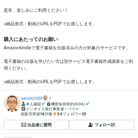
是非、楽しみにご利用ください！

※納品形式：動画のURLをPDFでお渡しします。
購入にあたってのお願い
Amazonkindleで電子書籍を出版済みの方が対象のサービスです。

電子書籍の出版を学びたい方は別サービス電子書籍作成講座をご利
用ください。

※納品形式：動画のURLをPDFでお渡しします。
sanoichi39
本人確認
機密保持契約(NDA)
インボイス発行事業者
未登録
総販売実績
18
評価
5.0
フォロワー
22
出品者に質問
フォロー
22