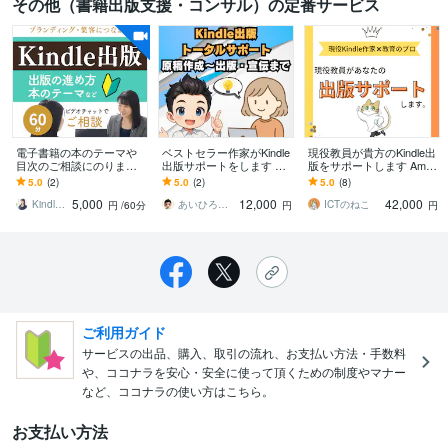
その他（書籍出版支援・コンサル）の定番サービス
電子書籍の本のテーマや
ベストセラー作家がKindle
現役教員が貴方のKindle出
目次のご相談にのります
出版サポートをします 初
版をサポートします Amaz
Kindle出版の進め方からブ
出版～初心者でも分かり
onベストセラー作家が貴
5.0
(2)
5.0
(2)
5.0
(8)
ランディングに関するご
やすい・安心・丁寧なサ
方の出版の困り事を解決!
5,000
12,000
42,000
相談も可
ポートします。
Kindle電子書籍出版サポーターさゆり
あいひろ┃習慣＆Kindle出版サポート
ICTのねこ
円
/60分
円
円
ご利用ガイド
サービスの出品、購入、取引の流れ、お支払い方法・手数料
や、ココナラを安心・安全に使って頂くための制度やマナー
など、ココナラの使い方はこちら。
お支払い方法