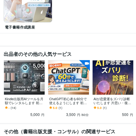
電子書籍作成講座
出品者のその他の人気サービス
Kindle出版用AIツールを月
ChatGPT初心者を60分で
AIが恋愛運をズバリ診断
額でレンタルします 初期
使えるようにします 初心
いたします 片思い・復
費用ゼロでKindle出版を始
者を60分でChatGPTが使
縁・出会い…未来をAIが
-
(14)
5.0
(1)
5.0
(1)
めたい方に！
える状態に導きます
予言！
5,000
3,500
500
円
円
/60分
円
その他（書籍出版支援・コンサル）の関連サービス