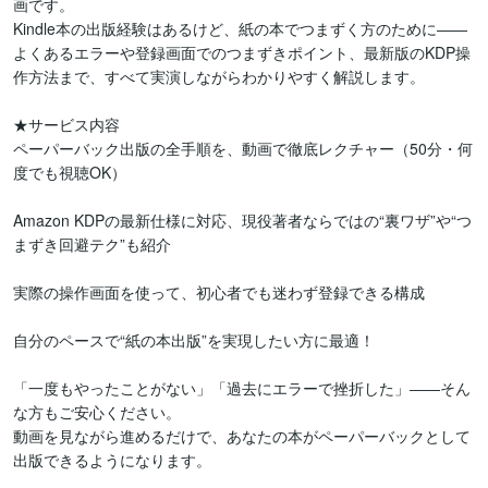
画です。

Kindle本の出版経験はあるけど、紙の本でつまずく方のために――

よくあるエラーや登録画面でのつまずきポイント、最新版のKDP操
作方法まで、すべて実演しながらわかりやすく解説します。

★サービス内容

ペーパーバック出版の全手順を、動画で徹底レクチャー（50分・何
度でも視聴OK）

Amazon KDPの最新仕様に対応、現役著者ならではの“裏ワザ”や“つ
まずき回避テク”も紹介

実際の操作画面を使って、初心者でも迷わず登録できる構成

自分のペースで“紙の本出版”を実現したい方に最適！

「一度もやったことがない」「過去にエラーで挫折した」――そん
な方もご安心ください。

動画を見ながら進めるだけで、あなたの本がペーパーバックとして
出版できるようになります。
