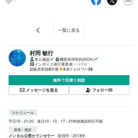
4
一覧に戻る
村岡 敏行
本人確認
機密保持契約(NDA)
インボイス発行事業者
未登録
総販売実績
0
評価
0.0
フォロワー
26
無料で見積り相談
メッセージを送る
フォロー
26
スケジュール
平日19－21:30、休日10－13、17－21時他相談対応可能
資格・検定
メンタル心理カウンセラー
取得年 : 2018年