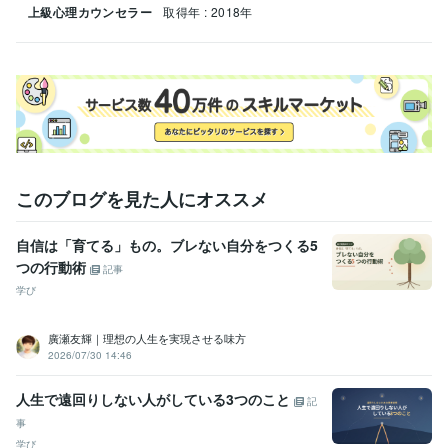
上級心理カウンセラー
取得年 : 2018年
このブログを見た人にオススメ
自信は「育てる」もの。ブレない自分をつくる5
つの行動術
記事
学び
廣瀬友輝｜理想の人生を実現させる味方
2026/07/30 14:46
人生で遠回りしない人がしている3つのこと
記
事
学び