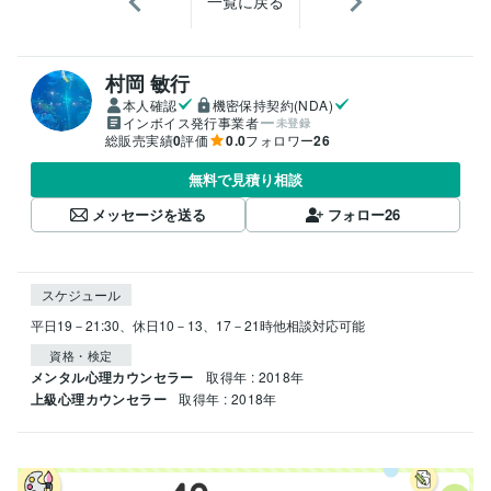
一覧に戻る
村岡 敏行
本人確認
機密保持契約(NDA)
インボイス発行事業者
未登録
総販売実績
0
評価
0.0
フォロワー
26
無料で見積り相談
メッセージを送る
フォロー
26
スケジュール
平日19－21:30、休日10－13、17－21時他相談対応可能
資格・検定
メンタル心理カウンセラー
取得年 : 2018年
上級心理カウンセラー
取得年 : 2018年