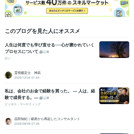
このブログを見た人にオススメ
人生は何度でも学び直せる──心が磨かれていく
プロセスについて
記事
占い
霊視鑑定士 神凪
2025/12/04 01:44
私は、会社のお金で経験を買った。 ― 人は、経
験で成長する。―
記事
ビジネス・マーケティング
品田知紀｜破産から再起したコンサルタント
2026/08/09 07:26