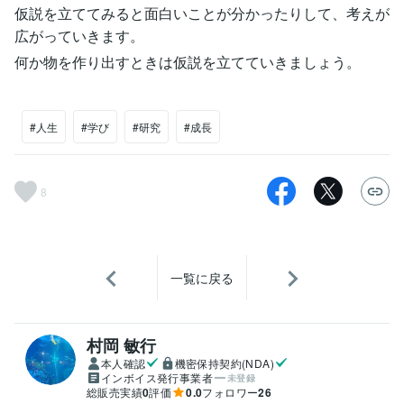
仮説を立ててみると面白いことが分かったりして、考えが
広がっていきます。
何か物を作り出すときは仮説を立てていきましょう。
#人生
#学び
#研究
#成長
8
一覧に戻る
村岡 敏行
本人確認
機密保持契約(NDA)
インボイス発行事業者
未登録
総販売実績
0
評価
0.0
フォロワー
26