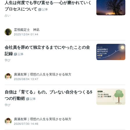
人生は何度でも学び直せる──心が磨かれていく
プロセスについて
記事
占い
霊視鑑定士 神凪
2025/12/04 01:44
会社員を辞めて独立するまでにやったことの全
記録
記事
学び
廣瀬友輝｜理想の人生を実現させる味方
2026/08/04 13:47
自信は「育てる」もの。ブレない自分をつくる5
つの行動術
記事
学び
廣瀬友輝｜理想の人生を実現させる味方
2026/07/30 14:46