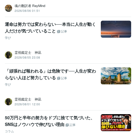
魂の翻訳者 RayMind
2026/08/06 01:51
運命は努力では変わらない──本当に人生が動く
人だけが気づいていること
記事
学び
霊視鑑定士 神凪
2026/08/05 23:08
「頑張れば報われる」は危険です──人生が変わ
らない人ほど努力している
記事
学び
霊視鑑定士 神凪
2026/08/01 12:00
50万円と半年の努力をドブに捨てて気づいた、
SNSはノウハウで伸びない理由
記事
コラム