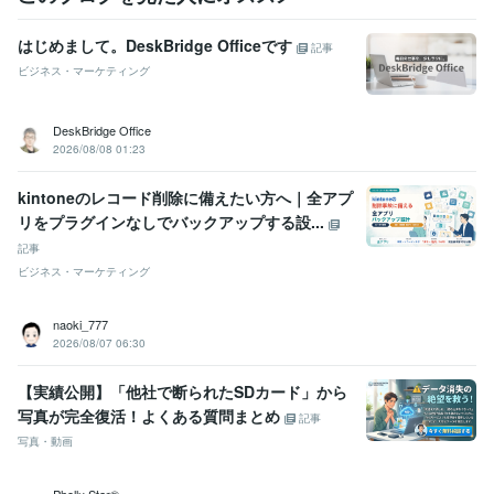
はじめまして。DeskBridge Officeです
記事
ビジネス・マーケティング
DeskBridge Office
2026/08/08 01:23
kintoneのレコード削除に備えたい方へ｜全アプ
リをプラグインなしでバックアップする設...
記事
ビジネス・マーケティング
naoki_777
2026/08/07 06:30
【実績公開】「他社で断られたSDカード」から
写真が完全復活！よくある質問まとめ
記事
写真・動画