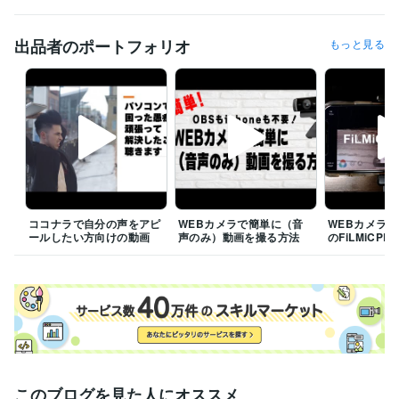
ビジネス代行・事務代行
ウェブセミナー・オンライン商談サポート
出品者のポートフォリオ
もっと見る
ココナラで自分の声をアピ
WEBカメラで簡単に（音
WEBカメラ
ールしたい方向けの動画
声のみ）動画を撮る方法
のFiLMiCP
このブログを見た人にオススメ