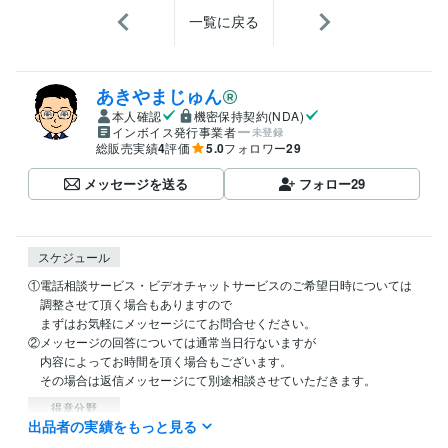
一覧に戻る
あきやまじゅん
本人確認
機密保持契約(NDA)
インボイス発行事業者
未登録
総販売実績
4
評価
5.0
フォロワー
29
メッセージを送る
フォロー
29
スケジュール
①電話相談サービス・ビデオチャットサービスのご希望日時については

　調整させて頂く場合もありますので

　まずはお気軽にメッセージにてお問合せください。

②メッセージの回答については通常当日行ないますが

　内容によってお時間を頂く場合もございます。

　その場合は返信メッセージにて別途相談させていただきます。
得意分野
出品者の実績をもっと見る
IT相談・システム開発
社内SE目線でのパソコン・スマホの使い方
手順を踏んだスムーズなシステム準備