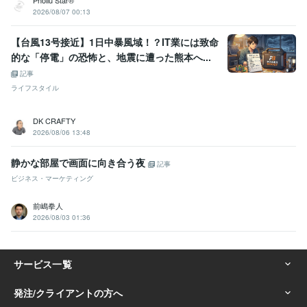
Phollu Star®
2026/08/07 00:13
【台風13号接近】1日中暴風域！？IT業には致命
的な「停電」の恐怖と、地震に遭った熊本へ...
記事
ライフスタイル
DK CRAFTY
2026/08/06 13:48
静かな部屋で画面に向き合う夜
記事
ビジネス・マーケティング
前嶋拳人
2026/08/03 01:36