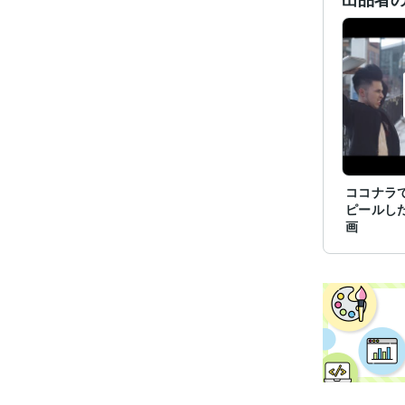
ココナラ
ピールし
画