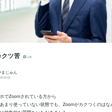
カクツ苦
記事
ー
やまじゅん
08 02:52
ホでZoomされている方から
あまり使っていない状態でも、Zoomがカクつくのはな