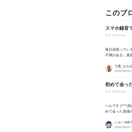
このブ
スマホ録音
ライフスタイル
毎日頑張ってい
不満がある」真
七葉_なな
2026/08/04 
初めて会っ
ライフスタイル
ハルです (^*
めて会った直後
ハル✨18
2026/08/03 