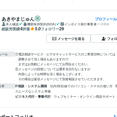
あきやまじゅん
プロフィール
本人確認
機密保持契約(NDA)
インボイス発行事業者
未登録
4
5.0
29
総販売実績
評価
フォロワー
メッセージを送る
フォ
ュール
①電話相談サービス・ビデオチャットサービスのご希望日時については

　調整させて頂く場合もありますので

　まずはお気軽にメッセージにてお問合せください。

②メッセージの回答については通常当日行ないますが

　内容によってお時間を頂く場合もございます。

　その場合は返信メッセージにて別途相談させていただきます。
IT相談・システム開発
社内SE目線でのパソコン・スマホの使い方
分野
スムーズなシステム準備
ビジネス代行・事務代行
ウェブセミナー・オンライン商談サポート
のポートフォリオ
も