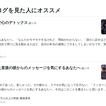
ログを見た人にオススメ
で心のデトックス
記事
るあなたへ。「なんだかモヤモヤするけれど、理由がわからない」「誰かに話すほ
面目で周りに気を配れる人ほど、自分の本当の感情にフタをしてしまいがちです。実は
は
22:17
た直後の彼からのメッセージを気にするあなたへ
記事
^)初めて会った。楽しかった。その後から、スマホが気になって仕方ない。「メッセー
の彼からのメッセージを気にするあなたへ、今日はこのことを書きたいと思います...
年7万人以上の実績×書籍著者
13:41