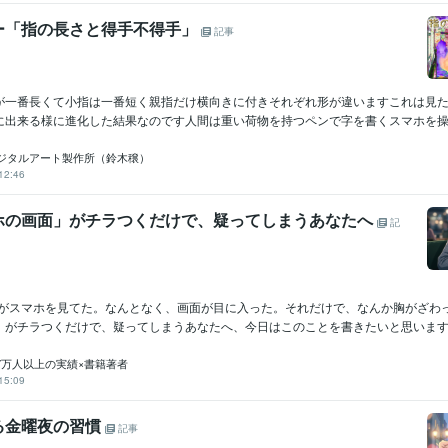
ー「指の長さと得手不得手」
記事
が一番長くて小指は一番短く親指だけ横向きに付きそれぞれ形が違いますこれは見
に出来る様に進化した結果なのです人間は重い荷物を持つペンで字を書くスマホを操作
ジタルアート製作所（鈴木穣）
12:46
ホの画面」がチラつくだけで、疑ってしまうあなたへ
記
^)彼がスマホを見てた。なんとなく、画面が目に入った。それだけで、なんか胸がざわ
」がチラつくだけで、疑ってしまうあなたへ、今日はこのことを書きたいと思います..
年7万人以上の実績×書籍著者
15:09
る金曜夜の習慣
記事