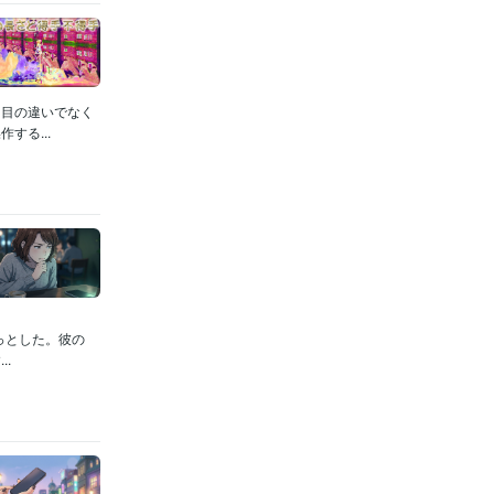
た目の違いでなく
する...
っとした。彼の
.