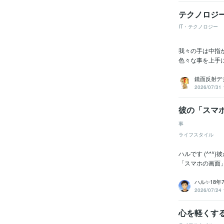
テクノロジ
IT・テクノロジー
我々の手は中指
色々な事を上手
鏡面反射デ
2026/07/31 
彼の「スマ
事
ライフスタイル
ハルです (^*
「スマホの画面
ハル✨18
2026/07/24 
心を軽くす