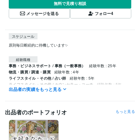
無料で見積り相談
メッセージを送る
フォロー
4
スケジュール
原則毎日断続的に待機しています✨

経験職種
事務・ビジネスサポート / 事務（一般事務）
経験年数 : 25年
物流・購買 / 調達・購買
経験年数 : 4年
ライフスタイル・その他 / 占い師
経験年数 : 5年
ライフスタイル・その他 / カウンセラー・コーチ
経験年数 : 5年
出品者の実績をもっと見る
受賞歴
友達や同僚に占ってきましたが、ココナラで占い始めました
出品者のポートフォリオ
もっと見る
得意分野
占い
占い　潜在意識につながる　悩み相談
占い 悩み相談