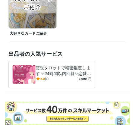
大好きなカードご紹介
出品者の人気サービス
霊視タロットで精密鑑定しま
す ✨24時間以内回答✨恋愛・
結婚・仕事・人間関係
5.0
(1)
3,000
円