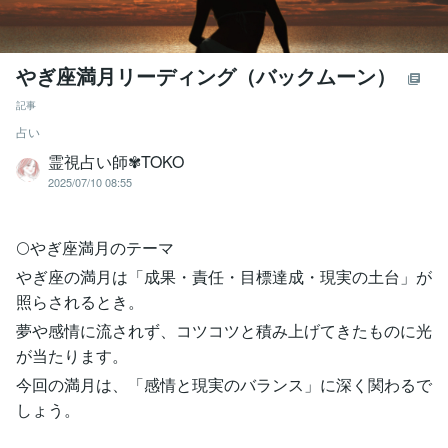
やぎ座満月リーディング（バックムーン）
記事
占い
霊視占い師✾TOKO
2025/07/10 08:55
🌕やぎ座満月のテーマ
やぎ座の満月は「成果・責任・目標達成・現実の土台」が
照らされるとき。
夢や感情に流されず、コツコツと積み上げてきたものに光
が当たります。
今回の満月は、「感情と現実のバランス」に深く関わるで
しょう。