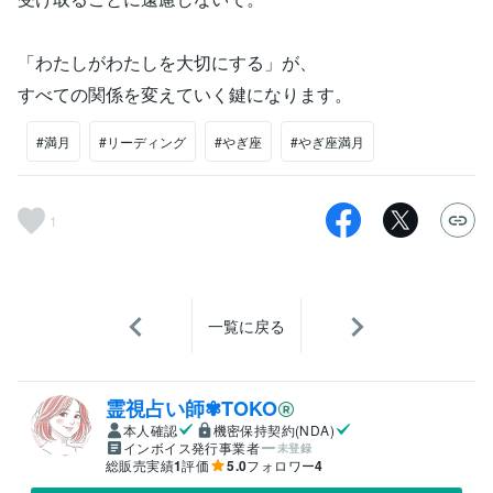
「わたしがわたしを大切にする」が、
すべての関係を変えていく鍵になります。
#満月
#リーディング
#やぎ座
#やぎ座満月
1
一覧に戻る
霊視占い師✾TOKO
本人確認
機密保持契約(NDA)
インボイス発行事業者
未登録
総販売実績
1
評価
5.0
フォロワー
4