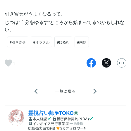
引き寄せがうまくなるって、
じつは“自分をゆるす”ところから始まってるのかもしれな
い。
#引き寄せ
#オラクル
#ゆるむ
#内側
1
一覧に戻る
霊視占い師✾TOKO
本人確認
機密保持契約(NDA)
インボイス発行事業者
未登録
総販売実績
1
評価
5.0
フォロワー
4