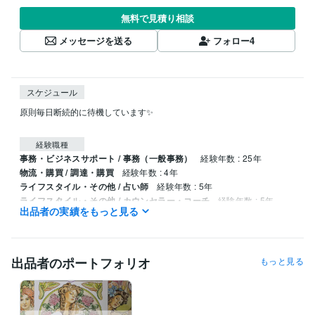
無料で見積り相談
メッセージを送る
フォロー
4
スケジュール
原則毎日断続的に待機しています✨

経験職種
事務・ビジネスサポート / 事務（一般事務）
経験年数 : 25年
物流・購買 / 調達・購買
経験年数 : 4年
ライフスタイル・その他 / 占い師
経験年数 : 5年
ライフスタイル・その他 / カウンセラー・コーチ
経験年数 : 5年
出品者の実績をもっと見る
受賞歴
友達や同僚に占ってきましたが、ココナラで占い始めました
出品者のポートフォリオ
もっと見る
得意分野
占い
占い　潜在意識につながる　悩み相談
占い 悩み相談