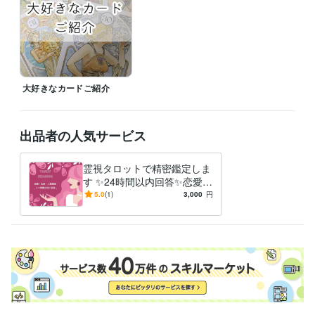
大好きなカードご紹介
出品者の人気サービス
霊視タロットで精密鑑定しま
す ✨24時間以内回答✨恋愛・
結婚・仕事・人間関係
5.0
(1)
3,000
円