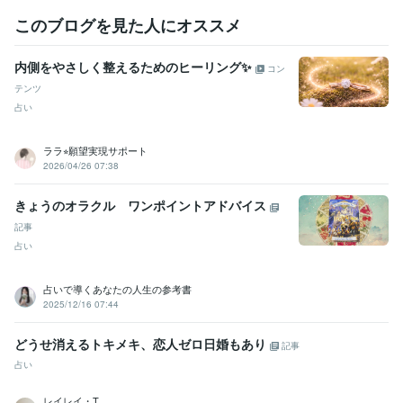
このブログを見た人にオススメ
内側をやさしく整えるためのヒーリング✨
コン
テンツ
占い
ララ⭐︎願望実現サポート
2026/04/26 07:38
きょうのオラクル ワンポイントアドバイス
記事
占い
占いで導くあなたの人生の参考書
2025/12/16 07:44
どうせ消えるトキメキ、恋人ゼロ日婚もあり
記事
占い
レイレイ・T