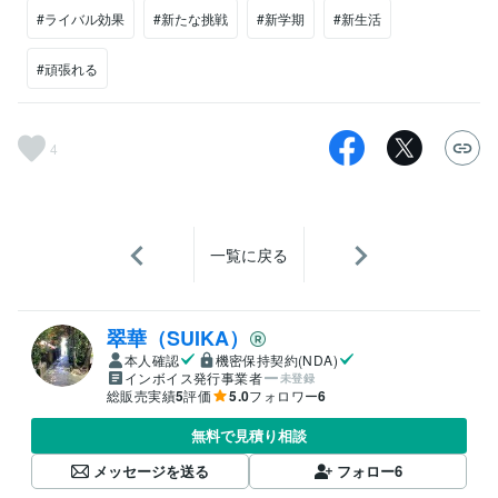
#ライバル効果
#新たな挑戦
#新学期
#新生活
#頑張れる
4
一覧に戻る
翠華（SUIKA）
本人確認
機密保持契約(NDA)
インボイス発行事業者
未登録
総販売実績
5
評価
5.0
フォロワー
6
無料で見積り相談
メッセージを送る
フォロー
6