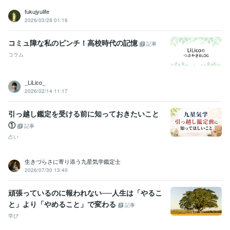
fukujyulife
2026/03/28 01:16
コミュ障な私のピンチ！高校時代の記憶
記事
コラム
_LiLico_
2026/02/14 11:17
引っ越し鑑定を受ける前に知っておきたいこと
①
記事
占い
生きづらさに寄り添う九星気学鑑定士
2026/07/30 13:40
頑張っているのに報われない──人生は「やるこ
と」より「やめること」で変わる
記事
学び