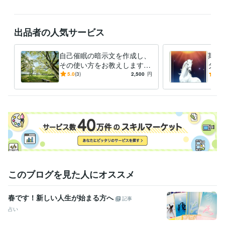
出品者の人気サービス
自己催眠の暗示文を作成し、
期間
その使い方をお教えします
タロ
あなたのお悩み、いつのまに
理と
5.0
(3)
2,500
円
5.0
か解決。知らない間になりた
ベス
い私に。
このブログを見た人にオススメ
春です！新しい人生が始まる方へ
記事
占い