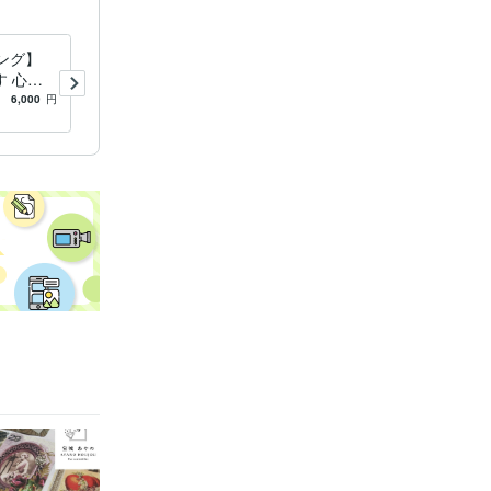
ング】
お試し20分【遠隔ヒーリン
 心や
グ】で、心と体を癒します
痛みがあ
心や体が疲れている方、痛み
6,000
円
4.9
(59)
3,000
円
い方へ
がある方、元気になりたい方
へ