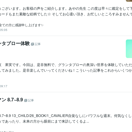
うございます。お客様の声をご紹介します。あやの先生 この度は早々に鑑定をして
ードもまた素敵な絵柄でした☆ そしてお心遣い頂き、お忙しいところすみませんでし
全ての方に感謝申し上げます✨
05:05
ンタブロー体験
記事
夜 果実です。今回は、是非無料で、グランタブローの奥深い世界を体験していた
してみました。是非楽しんでいってくださいね！こういった記事をこれからいくつかア
09:17
 8.7~8.9
記事
.7~8.9 13_CHILD/26_BOOK/1_CAVALIER自覚なしにパワフルな週末。何気
であったり、未来の方から眼前にまで来訪してくるよ...