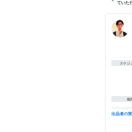
ていただ
スケジ
職
資格・
出品者の
得意