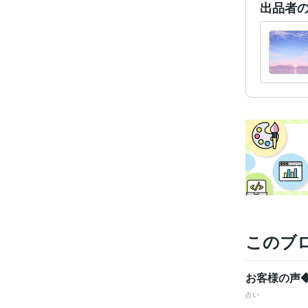
出品者
学
このブ
お客様の声
占い