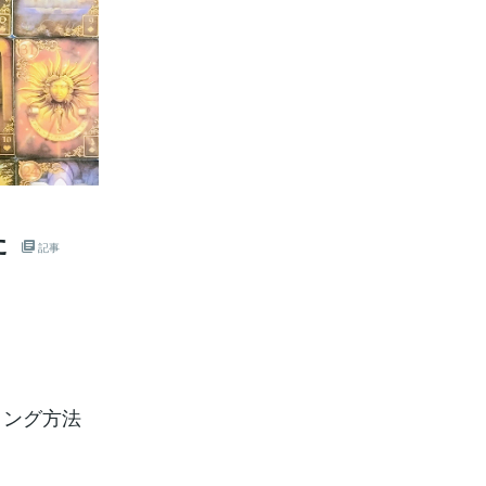
た
記事
ィング方法