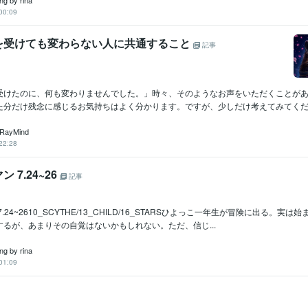
g by rina
00:09
を受けても変わらない人に共通すること
記事
受けたのに、何も変わりませんでした。」時々、そのようなお声をいただくことが
た分だけ残念に感じるお気持ちはよく分かります。ですが、少しだけ考えてみてくださ
ayMind
22:28
 7.24~26
記事
.24~2610_SCYTHE/13_CHILD/16_STARSひよっこ一年生が冒険に出る。実
るが、あまりその自覚はないかもしれない。ただ、信じ...
g by rina
01:09