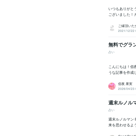
いつもありがと
ございました！カ
ご縁頂いた
2021/12/22 
無料でグラ
占い
こんにちは！佰
うな記事を作成
佰夜 果実
2026/04/23 
週末ルノルマン
占い
週末ルノルマン 8
来を思わせるよう