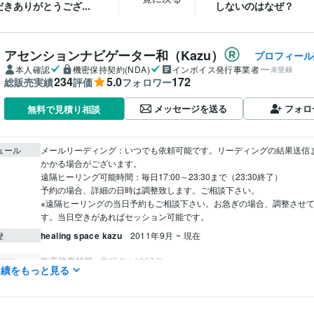
きありがとうござ...
しないのはなぜ？
アセンションナビゲーター和（Kazu）
プロフィール
本人確認
機密保持契約(NDA)
インボイス発行事業者
未登録
234
5.0
172
総販売実績
評価
フォロワー
メッセージを送る
フォロ
無料で見積り相談
ュール
メールリーディング：いつでも依頼可能です。リーディングの結果送信
かかる場合がございます。

遠隔ヒーリング可能時間：毎日17:00～23:30まで（23:30終了）

予約の場合、詳細の日時は調整致します。ご相談下さい。

※遠隔ヒーリングの当日予約もご相談下さい。お急ぎの場合、調整させ
す。当日空きがあればセッション可能です。
healing space kazu
2011年9月 ~ 現在
歴
臨床検査技師
取得年 : 1997年
検定
実績をもっと見る
悩み相談・カウンセリング
心や体の不調の緩和
分野
癒し ヒーリング
占い
人間関係、ツインレイ、恋愛、仕事、病気