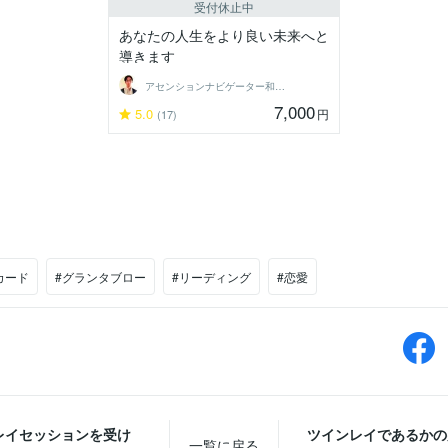
受付休止中
あなたの人生をより良い未来へと
導きます
アセンションナビゲーター和（Kazu）
7,000
5.0
円
(17)
カード
#グランタブロー
#リーディング
#恋愛
レイセッションを受け
ツインレイであるかの
一覧に戻る