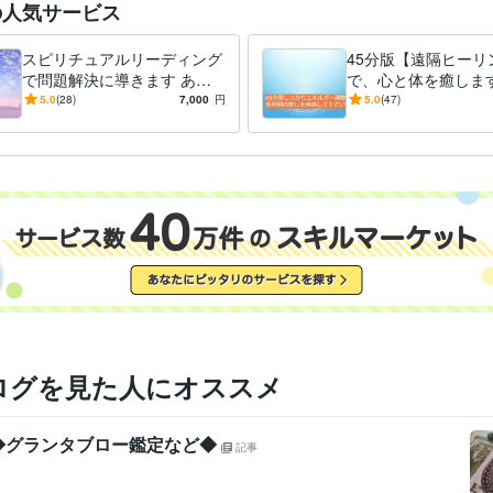
の人気サービス
人生 愛 仕事 性格
東京医学技術専門学校
1995年3月 ~ 1998年2月
歴
スピリチュアルリーディング
45分版【遠隔ヒーリ
で問題解決に導きます あな
で、心と体を癒します
たのお悩みに対して適切なア
体が疲れている方、
5.0
(28)
7,000
円
5.0
(47)
ドバイスをいたします
る方、元気になりた
ログを見た人にオススメ
◆グランタブロー鑑定など◆
記事