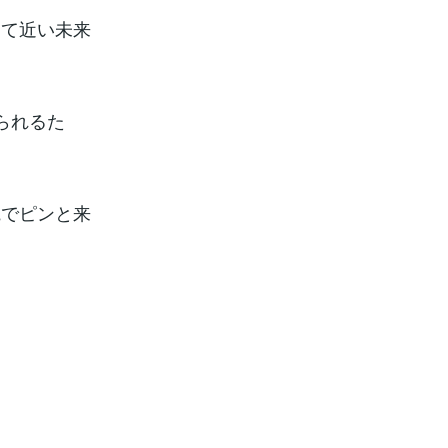
して近い未来
られるた
観でピンと来