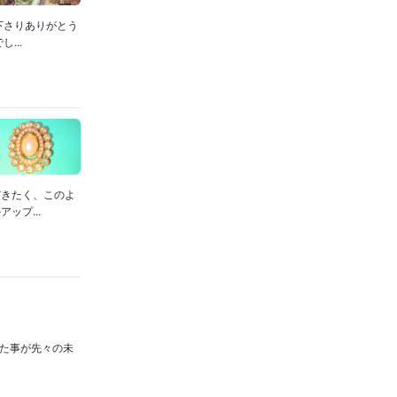
下さりありがとう
...
だきたく、このよ
ップ...
なくした事が先々の未