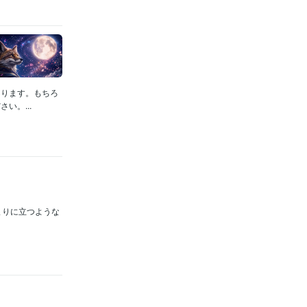
あります。もちろ
い。...
は始まりに立つような