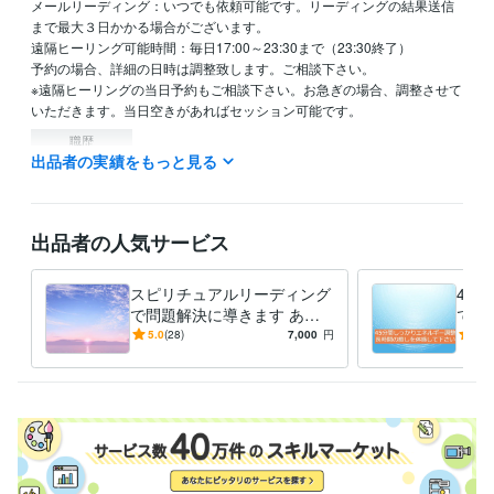
メールリーディング：いつでも依頼可能です。リーディングの結果送信
まで最大３日かかる場合がございます。

遠隔ヒーリング可能時間：毎日17:00～23:30まで（23:30終了）

予約の場合、詳細の日時は調整致します。ご相談下さい。

※遠隔ヒーリングの当日予約もご相談下さい。お急ぎの場合、調整させて
いただきます。当日空きがあればセッション可能です。
職歴
出品者の実績をもっと見る
healing space kazu
2011年9月 ~ 現在
資格・検定
臨床検査技師
取得年 : 1997年
出品者の人気サービス
得意分野
悩み相談・カウンセリング
心や体の不調の緩和
スピリチュアルリーディング
45
癒し ヒーリング
で問題解決に導きます あな
で、
占い
人間関係、ツインレイ、恋愛、仕事、病気
たのお悩みに対して適切なア
体が
5.0
(28)
7,000
円
5.0
人生 愛 仕事 性格
ドバイスをいたします
る方
学歴
東京医学技術専門学校
1995年3月 ~ 1998年2月