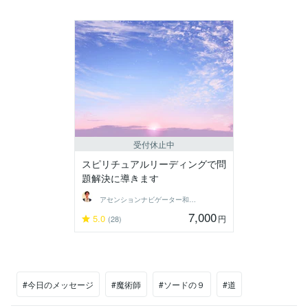
受付休止中
スピリチュアルリーディングで問
題解決に導きます
アセンションナビゲーター和（Kazu）
7,000
5.0
円
(28)
#今日のメッセージ
#魔術師
#ソードの９
#道