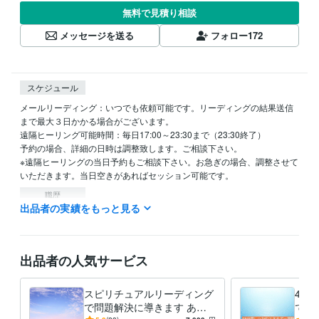
無料で見積り相談
メッセージを送る
フォロー
172
スケジュール
メールリーディング：いつでも依頼可能です。リーディングの結果送信
まで最大３日かかる場合がございます。

遠隔ヒーリング可能時間：毎日17:00～23:30まで（23:30終了）

予約の場合、詳細の日時は調整致します。ご相談下さい。

※遠隔ヒーリングの当日予約もご相談下さい。お急ぎの場合、調整させて
いただきます。当日空きがあればセッション可能です。
職歴
出品者の実績をもっと見る
healing space kazu
2011年9月 ~ 現在
資格・検定
臨床検査技師
取得年 : 1997年
出品者の人気サービス
得意分野
悩み相談・カウンセリング
心や体の不調の緩和
スピリチュアルリーディング
45
癒し ヒーリング
で問題解決に導きます あな
で、
占い
人間関係、ツインレイ、恋愛、仕事、病気