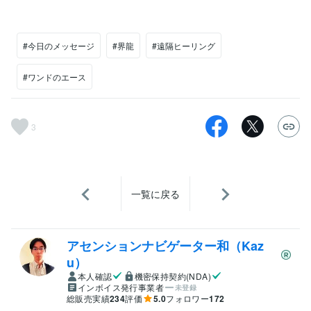
#今日のメッセージ
#界龍
#遠隔ヒーリング
#ワンドのエース
3
一覧に戻る
アセンションナビゲーター和（Kaz
u）
本人確認
機密保持契約(NDA)
インボイス発行事業者
未登録
総販売実績
234
評価
5.0
フォロワー
172