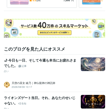
たのお悩みに対して適切なア
体が
5.0
(28)
7,000
円
5.0
人生 愛 仕事 性格
ドバイスをいたします
る方
学歴
東京医学技術専門学校
1995年3月 ~ 1998年2月
このブログを見た人にオススメ
🌙 今日も一日、そして今週も本当にお疲れさま
でした。
記事
占い
天啓の巫女 綾乃｜神仏龍神の神託師
2026/08/08 10:17
ライオンズゲート当日。それ、あなたのせいじ
ゃない。
告知
占い