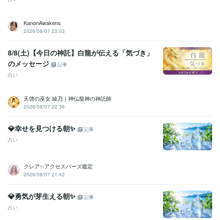
KanonAwakens
2026/08/07 23:03
8/8(土)【今日の神託】白龍が伝える「気づき」
のメッセージ
記事
占い
天啓の巫女 綾乃｜神仏龍神の神託師
2026/08/07 22:36
💎幸せを見つける朝✨
記事
占い
クレア✨アクセスバーズ鑑定
2026/08/07 21:42
💎勇気が芽生える朝✨
記事
占い