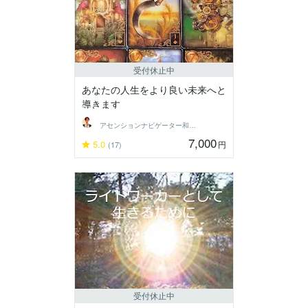
受付休止中
あなたの人生をより良い未来へと
導きます
アセンションナビゲーター和（Kazu）
7,000
5.0
円
(17)
受付休止中