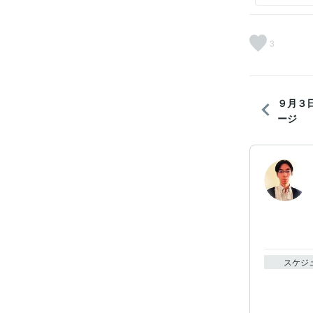
3
９月３
ージ
スケジ