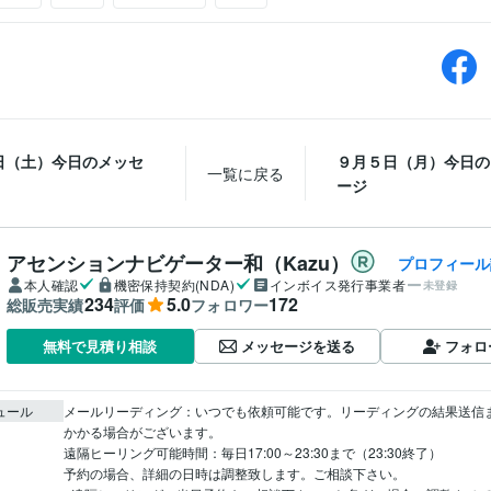
日（土）今日のメッセ
９月５日（月）今日の
一覧に戻る
ージ
アセンションナビゲーター和（Kazu）
プロフィール
本人確認
機密保持契約(NDA)
インボイス発行事業者
未登録
234
5.0
172
総販売実績
評価
フォロワー
メッセージを送る
フォロ
無料で見積り相談
ュール
メールリーディング：いつでも依頼可能です。リーディングの結果送信
かかる場合がございます。

遠隔ヒーリング可能時間：毎日17:00～23:30まで（23:30終了）

予約の場合、詳細の日時は調整致します。ご相談下さい。
