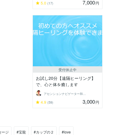
7,000
5.0
円
(17)
受付休止中
お試し20分【遠隔ヒーリング】
で、心と体を癒します
アセンションナビゲーター和（Kazu）
3,000
4.9
円
(59)
セージ
#宝龍
#カップの２
#love