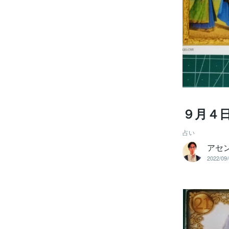
９月４
占い
アセ
2022/09/