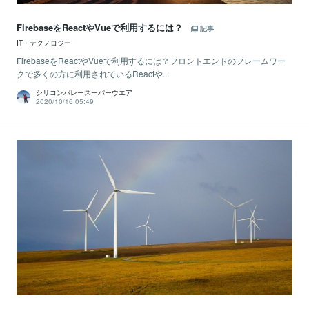
FirebaseをReactやVueで利用するには？
記事
IT・テクノロジー
FirebaseをReactやVueで利用するには？フロントエンドのフレームワー
クで多くの方に利用されているReactや...
シリコンバレースーパーウエア
2020/10/16 05:49