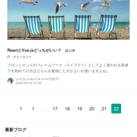
ReactとVue.jsどっちがいい？
記事
IT・テクノロジー
フロントエンドのフレームワーク（ライブラリ）としてよく使われる両者
です初めての方はどちらを勉強した方がよいか迷いますよね...
シリコンバレースーパーウエア
2020/05/12 07:33
…
1
17
18
19
20
21
22
最新ブログ