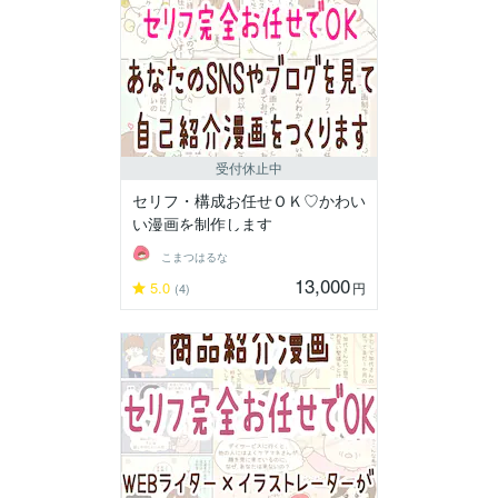
受付休止中
セリフ・構成お任せＯＫ♡かわい
い漫画を制作します
こまつはるな
13,000
5.0
円
(4)