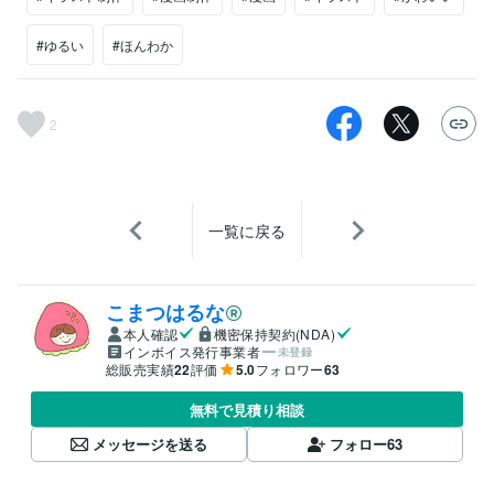
#ゆるい
#ほんわか
2
一覧に戻る
こまつはるな
本人確認
機密保持契約(NDA)
インボイス発行事業者
未登録
総販売実績
22
評価
5.0
フォロワー
63
無料で見積り相談
メッセージを送る
フォロー
63