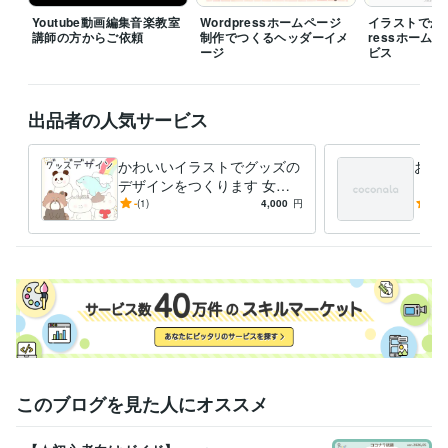
Youtube動画編集音楽教室
Wordpressホームページ
イラストでかわ
講師の方からご依頼
制作でつくるヘッダーイメ
ressホーム
ージ
ビス
出品者の人気サービス
かわいいイラストでグッズの
お客
デザインをつくります 女性
（急
向け♡ほんわか・かわいいイ
アイ
-
(1)
4,000
円
5.0
ラストでデザインを制作しま
ージ
す＊
このブログを見た人にオススメ