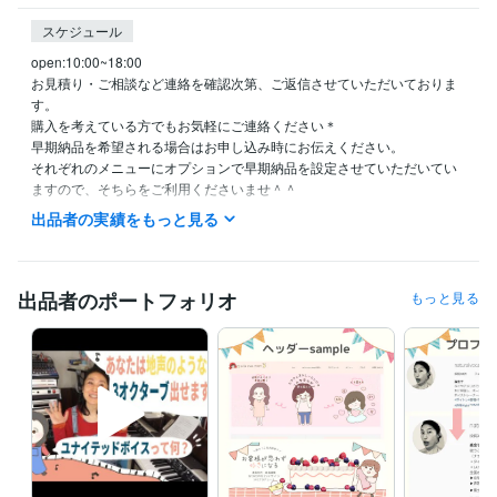
スケジュール
open:10:00~18:00

お見積り・ご相談など連絡を確認次第、ご返信させていただいておりま
す。

購入を考えている方でもお気軽にご連絡ください＊

早期納品を希望される場合はお申し込み時にお伝えください。

それぞれのメニューにオプションで早期納品を設定させていただいてい
出品者の実績をもっと見る
資格・検定
普通自動車免許
取得年 : 2019年
漢字検定２級
取得年 : 2013年
英語検定２級
取得年 : 2014年
出品者のポートフォリオ
もっと見る
得意分野
イラスト作成・漫画制作
心がゆるまるイラスト・漫画作成が得意で
す
ビジネス