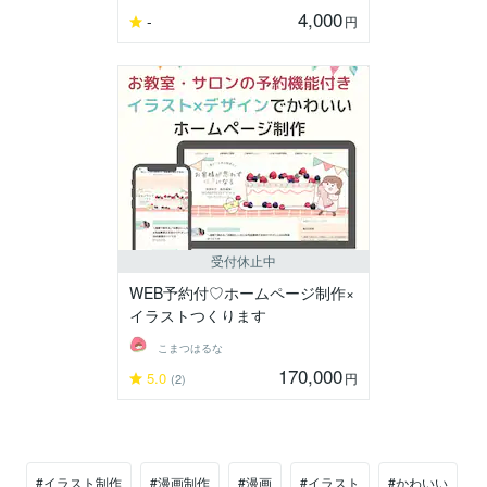
4,000
-
円
受付休止中
WEB予約付♡ホームページ制作×
イラストつくります
こまつはるな
170,000
5.0
円
(2)
#イラスト制作
#漫画制作
#漫画
#イラスト
#かわいい