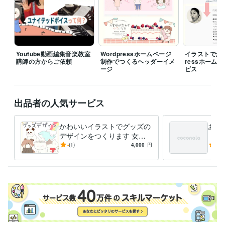
Youtube動画編集音楽教室
Wordpressホームページ
イラストでかわ
講師の方からご依頼
制作でつくるヘッダーイメ
ressホーム
ージ
ビス
出品者の人気サービス
かわいいイラストでグッズの
お客
デザインをつくります 女性
（急
向け♡ほんわか・かわいいイ
アイ
-
(1)
4,000
円
5.0
ラストでデザインを制作しま
ージ
す＊