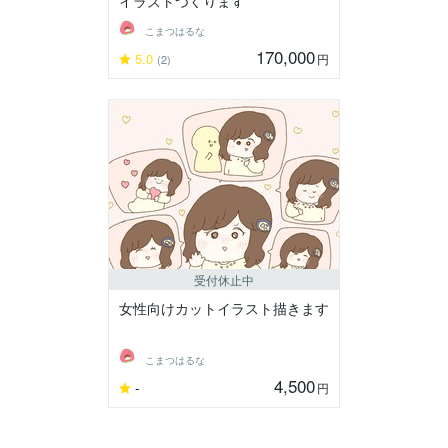
イラストつくります
こまつはるな
170,000
5.0
円
(2)
受付休止中
女性向けカットイラスト描きます
こまつはるな
4,500
-
円