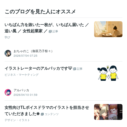
このブログを見た人にオススメ
いちばん力を抜いた一枚が、いちばん届いた ／
追い風 ／ 女性起業家 ／
記事
学び
おちゃのこ（御茶乃子祭々）
2026/07/04 07:25
イラストレーターのアルパッカです💡
記事
ビジネス・マーケティング
アルパッカ
2026/04/10 01:59
女性向けTLボイスドラマのイラストを担当させ
ていただきました❀
コンテンツ
デザイン・イラスト