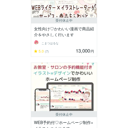
受付休止中
女性向け♡かわいい漫画で商品紹
介をやさしく行います
こまつはるな
13,000
5.0
円
(7)
受付休止中
WEB予約付♡ホームページ制作×