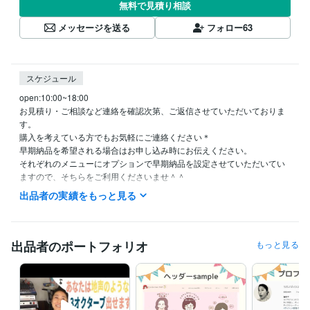
無料で見積り相談
メッセージを送る
フォロー
63
スケジュール
open:10:00~18:00

お見積り・ご相談など連絡を確認次第、ご返信させていただいておりま
す。

購入を考えている方でもお気軽にご連絡ください＊

早期納品を希望される場合はお申し込み時にお伝えください。

それぞれのメニューにオプションで早期納品を設定させていただいてい
出品者の実績をもっと見る
資格・検定
普通自動車免許
取得年 : 2019年
漢字検定２級
取得年 : 2013年
英語検定２級
取得年 : 2014年
出品者のポートフォリオ
もっと見る
得意分野
イラスト作成・漫画制作
心がゆるまるイラスト・漫画作成が得意で
す
ビジネス