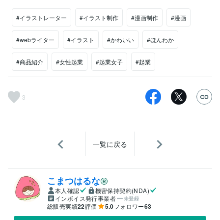
#イラストレーター
#イラスト制作
#漫画制作
#漫画
#webライター
#イラスト
#かわいい
#ほんわか
#商品紹介
#女性起業
#起業女子
#起業
3
一覧に戻る
こまつはるな
本人確認
機密保持契約(NDA)
インボイス発行事業者
未登録
総販売実績
22
評価
5.0
フォロワー
63