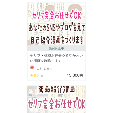
受付休止中
セリフ・構成お任せＯＫ♡かわい
い漫画を制作します
こまつはるな
13,000
5.0
円
(4)