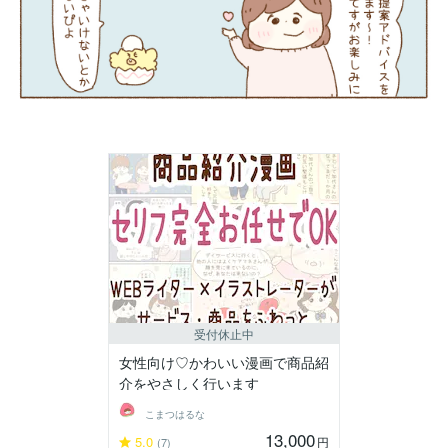
受付休止中
女性向け♡かわいい漫画で商品紹
介をやさしく行います
こまつはるな
13,000
5.0
円
(7)