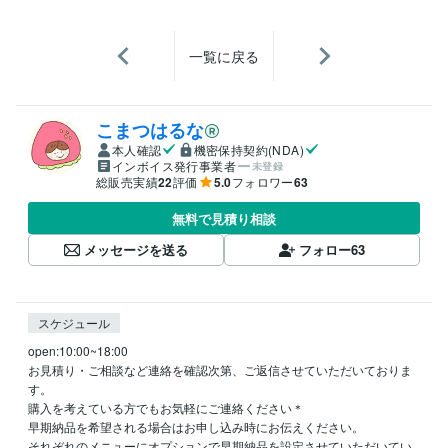
一覧に戻る
こまつはるな
本人確認
機密保持契約(NDA)
インボイス発行事業者
未登録
総販売実績
22
評価
5.0
フォロワー
63
無料で見積り相談
メッセージを送る
フォロー
63
スケジュール
open:10:00~18:00

お見積り・ご相談など連絡を確認次第、ご返信させていただいておりま
す。

購入を考えている方でもお気軽にご連絡ください＊

早期納品を希望される場合はお申し込み時にお伝えください。

それぞれのメニューにオプションで早期納品を設定させていただいてい