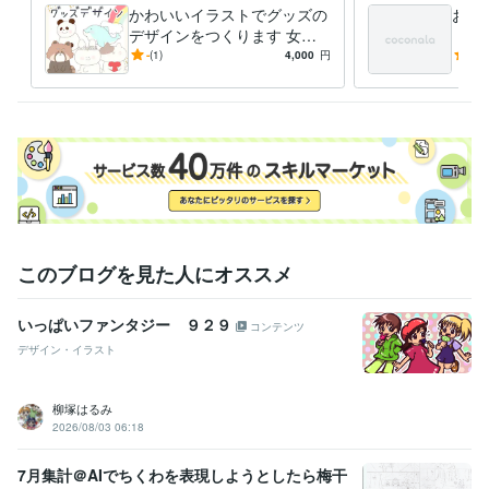
かわいいイラストでグッズの
お客
デザインをつくります 女性
（急
向け♡ほんわか・かわいいイ
アイ
-
(1)
4,000
円
5.0
ラストでデザインを制作しま
ージ
す＊
このブログを見た人にオススメ
いっぱいファンタジー ９２９
コンテンツ
デザイン・イラスト
柳塚はるみ
2026/08/03 06:18
7月集計＠AIでちくわを表現しようとしたら梅干