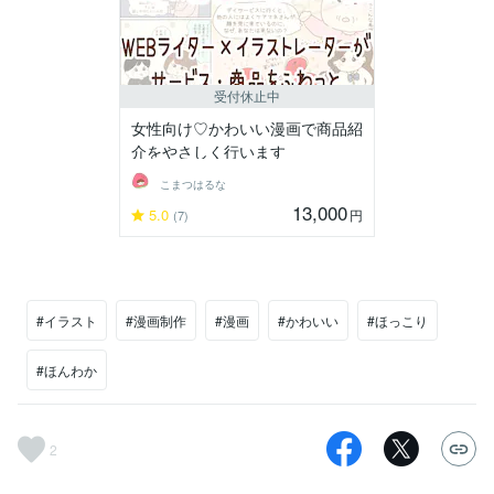
受付休止中
女性向け♡かわいい漫画で商品紹
介をやさしく行います
こまつはるな
13,000
5.0
円
(7)
#イラスト
#漫画制作
#漫画
#かわいい
#ほっこり
#ほんわか
2