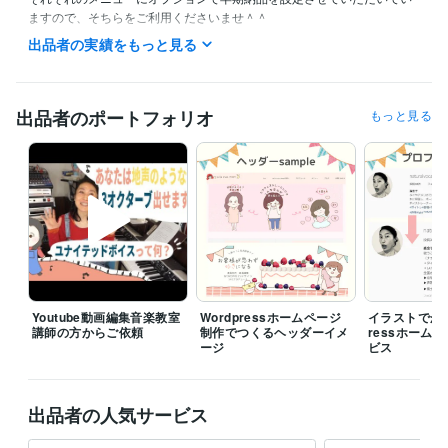
出品者の実績をもっと見る
資格・検定
普通自動車免許
取得年 : 2019年
漢字検定２級
取得年 : 2013年
英語検定２級
取得年 : 2014年
出品者のポートフォリオ
もっと見る
得意分野
イラスト作成・漫画制作
心がゆるまるイラスト・漫画作成が得意で
す
ビジネス
Youtube動画編集音楽教室
Wordpressホームページ
イラストでかわ
講師の方からご依頼
制作でつくるヘッダーイメ
ressホーム
ージ
ビス
出品者の人気サービス