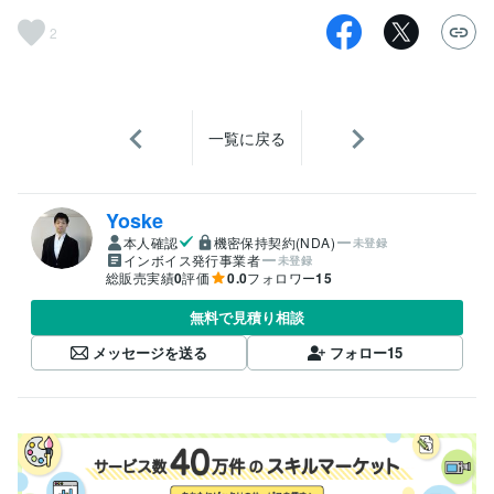
2
一覧に戻る
Yoske
本人確認
機密保持契約(NDA)
未登録
インボイス発行事業者
未登録
総販売実績
0
評価
0.0
フォロワー
15
無料で見積り相談
メッセージを送る
フォロー
15