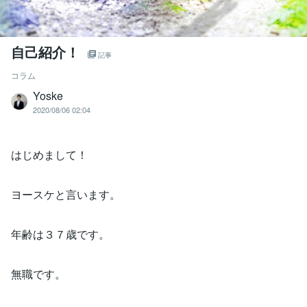
自己紹介！
記事
コラム
Yoske
2020/08/06 02:04
はじめまして！
ヨースケと言います。
年齢は３７歳です。
無職です。