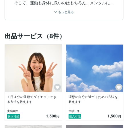
そして、運動も身体に良いのはもちろん、メンタルにも
脳にも良いことを知ったので始めました。

もっと見る
最後に、コミュニケーションは本当に苦手だったのです
が、心理学を勉強して、やっと楽しめるようになりまし
た。

出品サービス（8件）
今思えば、たくさんうまくいかないこともありました
が、続けてきて良かったことが１つあります。

それは勉強です。

僕が今まで培ってきた知識を活かして、それを必要とし
１日４分の運動でダイエットでき
理想の自分に近づくための方法を
る方法を教えます
教えます
0
0
実績
件
実績
件
1,500
1,500
円
円
購入可能
購入可能