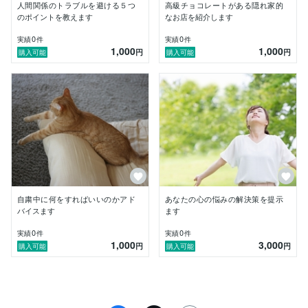
人間関係のトラブルを避ける５つ
高級チョコレートがある隠れ家的
のポイントを教えます
なお店を紹介します
0
0
実績
件
実績
件
1,000
1,000
円
円
購入可能
購入可能
自粛中に何をすればいいのかアド
あなたの心の悩みの解決策を提示
バイスます
ます
0
0
実績
件
実績
件
1,000
3,000
円
円
購入可能
購入可能