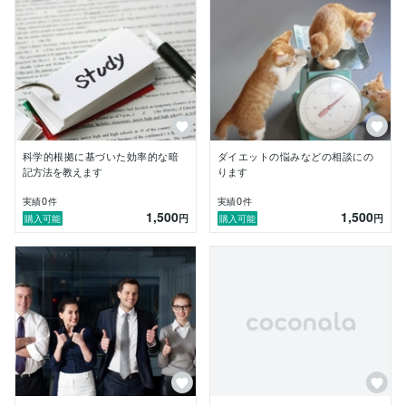
科学的根拠に基づいた効率的な暗
ダイエットの悩みなどの相談にの
記方法を教えます
ります
0
0
実績
件
実績
件
1,500
1,500
円
円
購入可能
購入可能