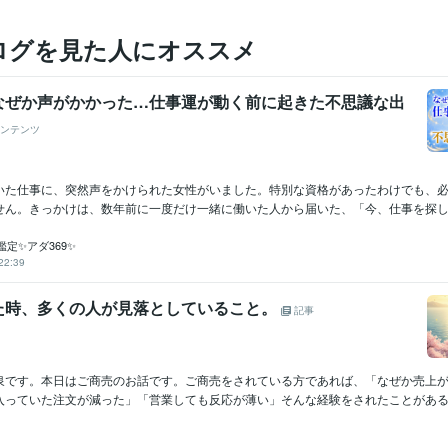
ログを見た人にオススメ
なぜか声がかかった…仕事運が動く前に起きた不思議な出
ンテンツ
いた仕事に、突然声をかけられた女性がいました。特別な資格があったわけでも、
せん。きっかけは、数年前に一度だけ一緒に働いた人から届いた、「今、仕事を探して
定✨アダ369✨
22:39
た時、多くの人が見落としていること。
記事
です。ㅤ本日はご商売のお話です。ㅤご商売をされている方であれば、ㅤ「なぜか売上
っていた注文が減った」「営業しても反応が薄い」ㅤそんな経験をされたことがある..