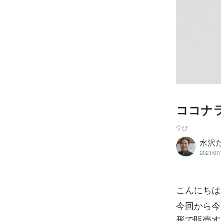
ココナ
学び
水沢
2021/07/
こんにちは
今回から今
形で販売す