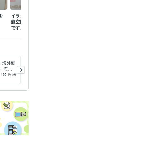
を
イラク復興支援派遣輸送
航空隊の任務遂行の賞状
です。
！海外勤
お金持ちに学んだお金の節約
 海外
や上手な貯金、教えます お
お悩み傾
金のお悩みにお答えします。
100
円
/分
-
(1)
12,000
円
。
ください
節約やお金のことをお伝えし
ス緩和
ます。