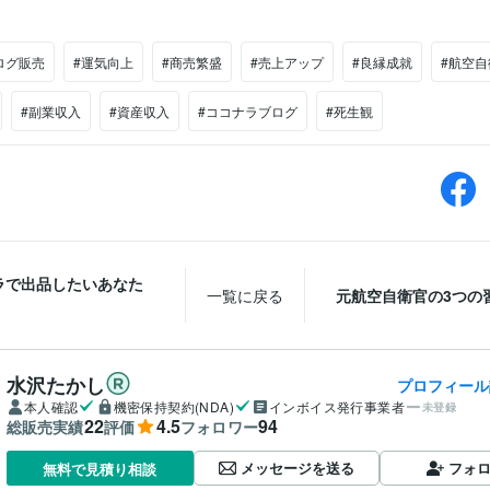
ログ販売
#運気向上
#商売繁盛
#売上アップ
#良縁成就
#航空自
#副業収入
#資産収入
#ココナラブログ
#死生観
ラで出品したいあなた
一覧に戻る
元航空自衛官の3つの
水沢たかし
プロフィール
本人確認
機密保持契約(NDA)
インボイス発行事業者
未登録
22
4.5
94
総販売実績
評価
フォロワー
メッセージを送る
フォ
無料で見積り相談