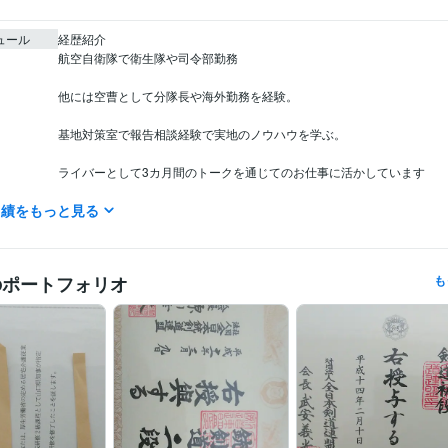
ュール
経歴紹介

航空自衛隊で衛生隊や司令部勤務

他には空曹として分隊長や海外勤務を経験。

基地対策室で報告相談経験で実地のノウハウを学ぶ。

ライバーとして3カ月間のトークを通じてのお仕事に活かしています

実績をもっと見る
是非、プロフィールとブログなどをご覧ください。

転職経験多数あり。

のポートフォリオ
も
航空自衛隊、行政の職員、建築業、飲食業、印刷業、ホームセンターの
業、福祉関係、アパレル店員、大手自動車メーカーの総務課勤務、ホテ
業務、ボランティア活動、コピーライター、コンサルタントなどを経験
あなたに役立つアドバイスができます。

豊富な人生経験と多数の資格あり☆彡

カウンセラーのお仕事に生かすことができます。
