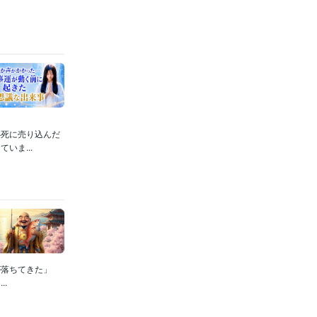
必死に売り込んだ
いま...
が落ちてきた」
.