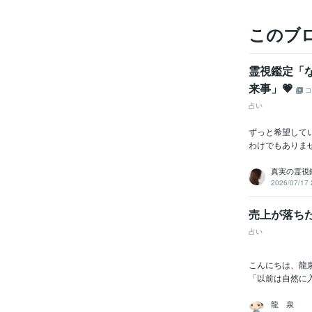
このブ
霊視鑑定「
来事」💗
コ
占い
ずっと希望して
わけでもありま
真実の霊視鑑
2026/07/17 
売上が落ち
占い
こんにちは、龍泉
「以前は自然に入
龍 泉