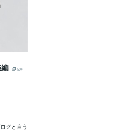
売編
記事
ブログと言う