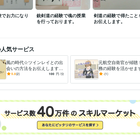
お悩みを相談したいという方はお気軽にお問い合わせください。

ご連絡お待ちしております。
験でお力になり
銃剣道の経験で魂の授業
剣道の経験で得たこと
を行っております。
お伝えします。
第5級賞詞
歴
上級救命講習終了証を取得
取得年 : 2009年
検定
ホームヘルパー2級、
取得年 : 2008年
Word2級
取得年 : 2008年
の人気サービス
Excel3級
取得年 : 2021年
剣道初段
取得年 : 1999年
風の時代☆ツインレイとの出
元航空自衛官が傾聴
銃剣道二段
取得年 : 2001年
会いの方法をお伝えします
務の経験を活かせます
☆スピリチュアルな視点で風
派遣経験であなたの
5.0
(2)
100
円
/分
-
(1)
悩み相談・カウンセリング
お悩みご不安をご相談で解消に努めます
分野
の時代の生き方をお伝えしま
聴！！何でも話して
金運
運気向上
自衛隊
安定
コンサル
健康
寝不足解消
ストレ
す☆
健康維持
カウンセラー