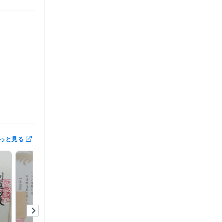
っと見る
販売員、農
ルのフロント
しているので