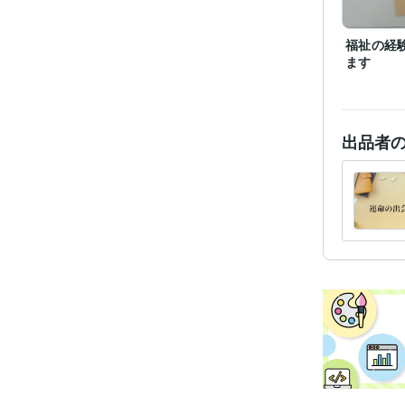
福祉の経
ます
受賞
資格・
出品者
得意