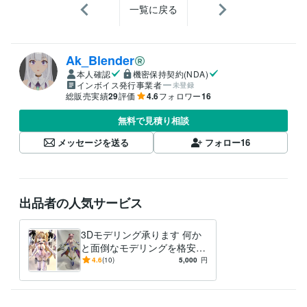
一覧に戻る
Ak_Blender
本人確認
機密保持契約(NDA)
インボイス発行事業者
未登録
総販売実績
29
評価
4.6
フォロワー
16
無料で見積り相談
メッセージを送る
フォロー
16
出品者の人気サービス
3Dモデリング承ります 何か
と面倒なモデリングを格安
で、承ります。
4.6
(10)
5,000
円