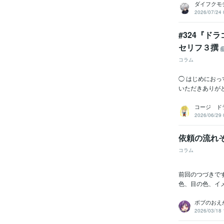
ダイフクモ
2026/07/24 
#324『ド
セリフ３撰
コラム
◯ はじめにお
いただきありがと
コージ ド
2026/06/29 
依頼の流れ
コラム
前回のつづきで
色、目の色、イ
ボブのおえ
2026/03/18 