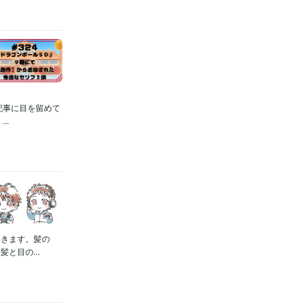
記事に目を留めて
..
いきます。髪の
と目の...