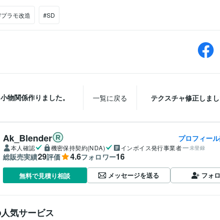
#プラモ改造
#SD
小物関係作りました。
一覧に戻る
テクスチャ修正しまし
Ak_Blender
プロフィール
本人確認
機密保持契約(NDA)
インボイス発行事業者
未登録
29
4.6
16
総販売実績
評価
フォロワー
メッセージを送る
フォ
無料で見積り相談
の人気サービス