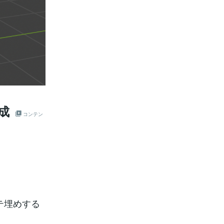
成
コンテン
テ埋めする