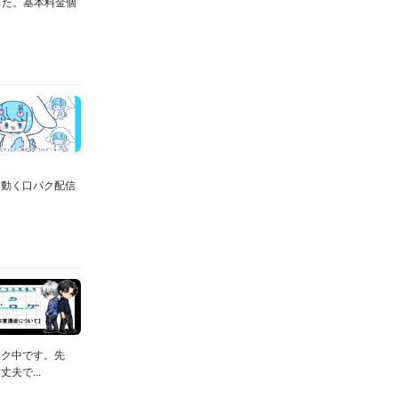
した。基本料金個
て動く口パク配信
ーク中です。先
夫で...