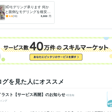
3Dモデリング承ります 何か
と面倒なモデリングを格安
で、承ります。
4.6
(10)
5,000
円
ログを見た人にオススメ
イラスト【サービス再開】のお知らせ
告知
ィング