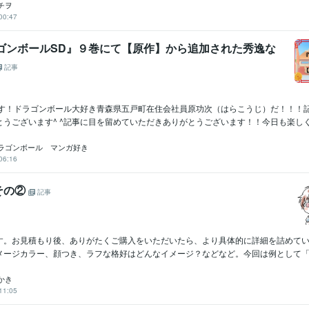
チヲ
00:47
ラゴンボールSD』９巻にて【原作】から追加された秀逸な
記事
っす！ドラゴンボール大好き青森県五戸町在住会社員原功次（はらこうじ）だ！！！
うございます^ ^記事に目を留めていただきありがとうございます！！今日も楽しく.
ラゴンボール マンガ好き
06:16
その②
記事
す。お見積もり後、ありがたくご購入をいただいたら、より具体的に詳細を詰めて
メージカラー、顔つき、ラフな格好はどんなイメージ？などなど。今回は例として「髪
かき
11:05