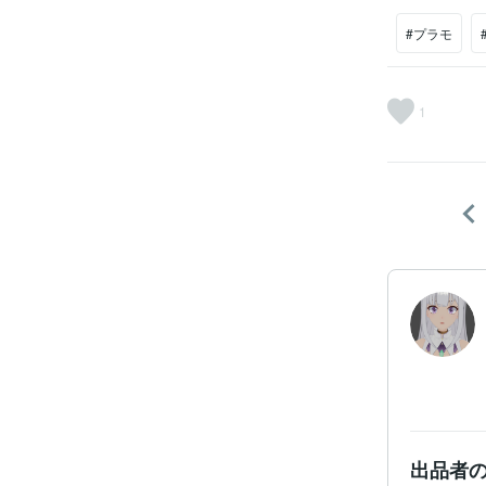
#プラモ
1
出品者