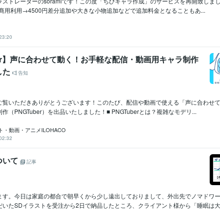
ストレーターのsoramiです！この度「ちびキャラ作成」のサービスを再開致しま
円商用利用→4500円差分追加や大きな小物追加などで追加料金となることもあ...
23:20
ber】声に合わせて動く！お手軽な配信・動画用キャラ制作
した
告知
ご覧いただきありがとうございます！このたび、配信や動画で使える「声に合わせ
（PNGTuber）を出品いたしました！■ PNGTuberとは？複雑なモデリ...
・動画・アニメILOHACO
02:32
ついて
記事
ます。今日は家庭の都合で朝早くから少し遠出しておりまして、外出先でノマドワ
いたSDイラストを受注から2日で納品したところ、クライアント様から「睡眠は大丈