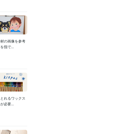
素材の画像を参考
指で...
らとれるワックス
必要...