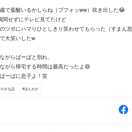
歳で葉酸いるかしらね（ブフォッww）吹き出した😂
我関せずにテレビ見てたけど
のツボにハマりひとしきり笑わせてもらった（すまん
で大笑いしたw
ながらばーばと別れ、
ながら帰宅する時間は最高だったよ😄
ばーばに息子よ！笑
#小さな話
#ほんわか