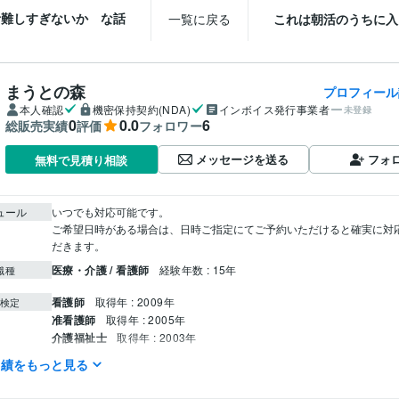
活難しすぎないか な話
一覧に戻る
これは朝活のうちに入
まうとの森
プロフィール
本人確認
機密保持契約(NDA)
インボイス発行事業者
未登録
0
0.0
6
総販売実績
評価
フォロワー
メッセージを送る
フォ
無料で見積り相談
ュール
いつでも対応可能です。

ご希望日時がある場合は、日時ご指定にてご予約いただけると確実に対
だきます。
医療・介護 / 看護師
経験年数 : 15年
職種
看護師
取得年 : 2009年
検定
准看護師
取得年 : 2005年
介護福祉士
取得年 : 2003年
実績をもっと見る
Canva:2年
クリエイ
ツール