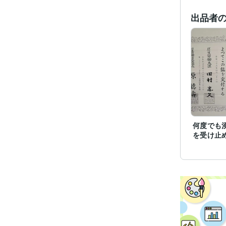
得意
出品者
何度でも
を受け止