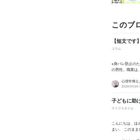
このブ
【短文です
コラム
※身バレ防止の
の男性。職業は
心理学博士
2026/04/20 
子どもに助
ライフスタイル
こんにちは、ほ
まい、 このまま