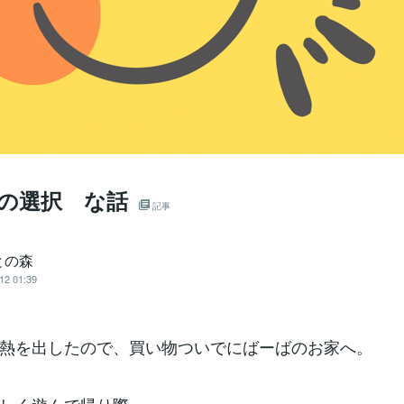
その選択 な話
記事
との森
12 01:39
熱を出したので、買い物ついでにばーばのお家へ。