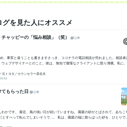
ログを見た人にオススメ
】チャッピーの「悩み相談」（笑）
記事
ため、事実と違うことも書きますさっき、ココナラの電話相談が売れました。相談者は
、ウェブデザイナーとのこと。彼は、無知で傲慢なクライアントに怒り沸騰。私に、その
／元トヨタ／カウンセラー原岳夫
09:53
けてもらった日
記事
んわかです。 最近、風の強い日が続いていますね。 園庭の砂がとばされて、あちこ
だとすべって転んでしまいそうで…。 私は、園庭の端に散らばった砂を、ひとりで..