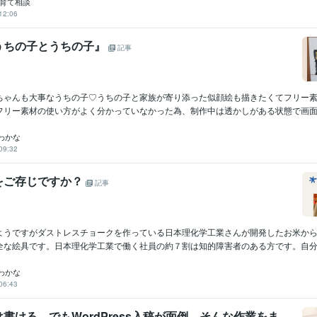
子育て相談
12:06
うちの子とうちの子』
記事
ちゃんも大事なうちの子♡うちの子と家族が寄り添った似顔絵も描きたくてフリー
フリー素材の使い方がよく分かっていなかった為、制作中は透かしがある状態で画面を
わかな
09:32
をご存じですか？
記事
ようですがダストレスチョークを作っている日本理化学工業さんが開発したお米か
全な絵具です。日本理化学工業で働く社員の約７割は知的障害者のある方です。自分が
わかな
06:43
書ける。でもWordPress入稿が面倒…そんな作業をま