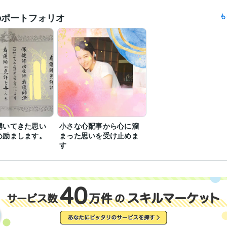
悩み相談・カウンセリング
じっくり話を聞いて、本質をたどり解決
分野
のポートフォリオ
も
仕事
人間関係
パートナーシップ
自己肯定感
人生
やりたいこと
うつ
記憶力
ストレス
悩み相談・カウンセリング
入院通院の不安や疑問を解消します
病院
透析
散髪
訪問ヘルパー
訪問看護
入院生活
生活
介護
セカンドオピニオン
湧いてきた思い
小さな心配事から心に溜
め励まします。
まった思いを受け止めま
す