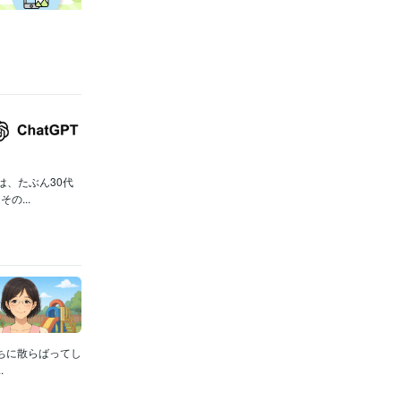
、たぶん30代
...
ちに散らばってし
.