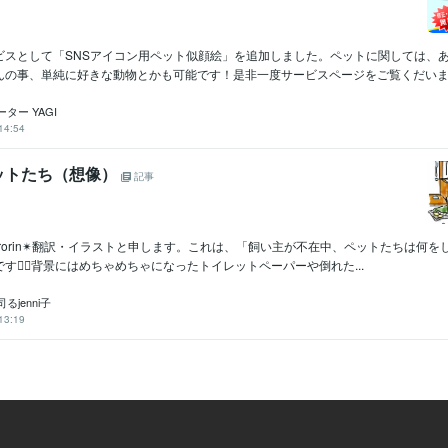
ビスとして「SNSアイコン用ペット似顔絵」を追加しました。ペットに関しては、
んの事、単純に好きな動物とかも可能です！是非一度サービスページをご覧くだいませ！
ター YAGI
14:54
ットたち（想像）
記事
irorin✴︎翻訳・イラストと申します。これは、「飼い主が不在中、ペットたちは何を
す💁‍♀️背景にはめちゃめちゃになったトイレットペーパーや倒れた...
るjenni子
13:19