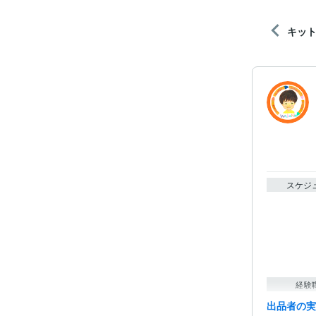
キッ
スケジ
経験
出品者の