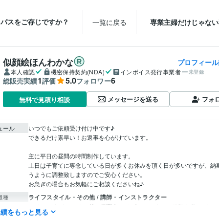
トパスをご存じですか？
一覧に戻る
専業主婦だけじゃない
似顔絵ほんわかな
プロフィール
本人確認
機密保持契約(NDA)
インボイス発行事業者
未登録
1
5.0
6
総販売実績
評価
フォロワー
メッセージを送る
フォ
無料で見積り相談
ュール
いつでもご依頼受け付け中です♪

できるだけ素早い！お返事を心がけています。

主に平日の昼間の時間制作しています。

土日は子育てに専念している日が多くお休みを頂く日が多いですが、納
うように調整致しますのでご安心ください。

お急ぎの場合もお気軽にご相談くださいね♪
ライフスタイル・その他 / 講師・インストラクター
職種
ライフスタイル・その他 / 保育士・ベビーシッター
経験年数 : 4年
実績をもっと見る