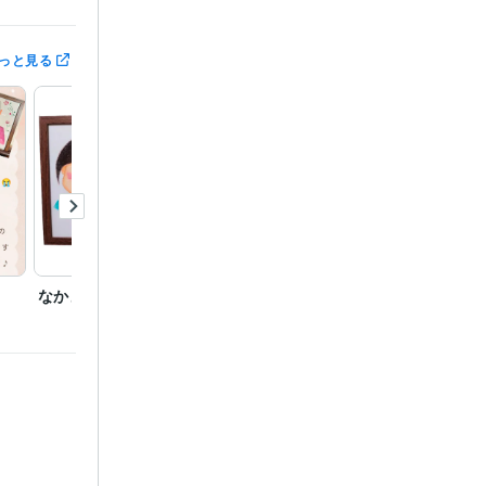
っと見る
なかよし三姉妹
お誕生日プレゼントに
似顔絵