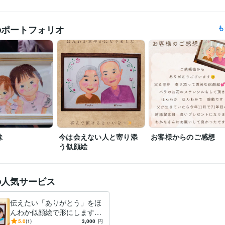
保育士
取得年 : 2006年
検定
Google サイト:5年
Canva:2年
クリエイ
のポートフォリオ
も
ツール
イラスト作成・漫画制作
似顔絵
分野
妹
今は会えない人と寄り添
お客様からのご感想
う似顔絵
の人気サービス
伝えたい「ありがとう」をほ
んわか似顔絵で形にします
感謝の気持ち、照れくさい気
5.0
(1)
3,000
円