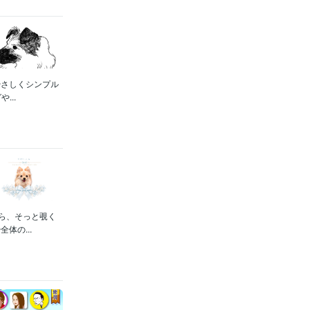
やさしくシンプル
...
ら、そっと覗く
体の...