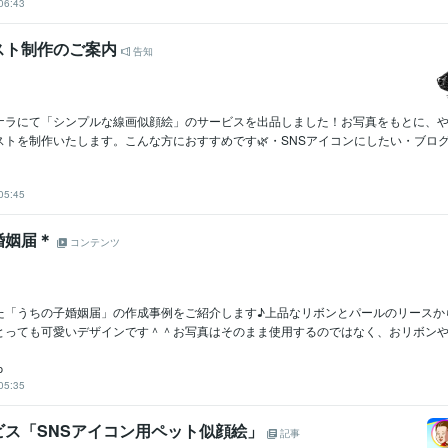
06:43
スト制作のご案内
告知
ナラにて「シンプルな線画似顔絵」のサービスを出品しました！お写真をもとに、
トを制作いたします。こんな方におすすめです🌿・SNSアイコンにしたい・ブログや
05:45
婚姻届＊
コンテンツ
た「うちの子婚姻届」の作成事例をご紹介します♪上品なリボンとパールのリースか
とっても可愛いデザインです＾＾お写真はそのまま使用するのではなく、おリボンや全
o
05:35
ビス「SNSアイコン用ペット似顔絵」
記事