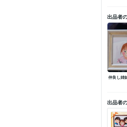
資格・
ビジネス・
出品者
ティブ
得意
仲良し姉
出品者