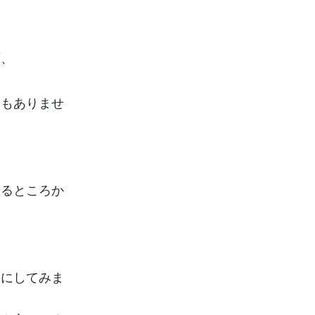
面、
。
間もありませ
めるところか
うにしてみま