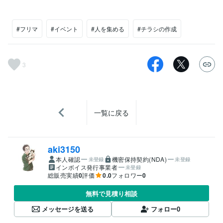
#フリマ
#イベント
#人を集める
#チラシの作成
3
一覧に戻る
aki3150
本人確認
機密保持契約(NDA)
未登録
未登録
インボイス発行事業者
未登録
総販売実績
0
評価
0.0
フォロワー
0
無料で見積り相談
メッセージを送る
フォロー
0