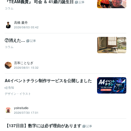
『TEAM義貴』 司会 ＆ 41歳の誕生日
記事
コラム
高橋 慶舟
2026/08/03 05:42
⑦消えた…
記事
コラム
言和ことなぎ
2026/08/01 15:32
A4イベントチラシ制作サービスを公開しました
告知
デザイン・イラスト
yoinstudio
2026/07/30 17:01
【137日目】数字には必ず理由があります
記事