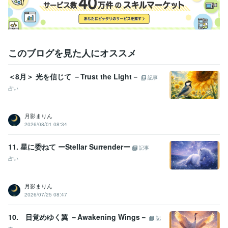
このブログを見た人にオススメ
＜8月＞ 光を信じて －Trust the Light－
記事
占い
月影まりん
2026/08/01 08:34
11. 星に委ねて ーStellar Surrenderー
記事
占い
月影まりん
2026/07/25 08:47
10. 目覚めゆく翼 －Awakening Wings－
記