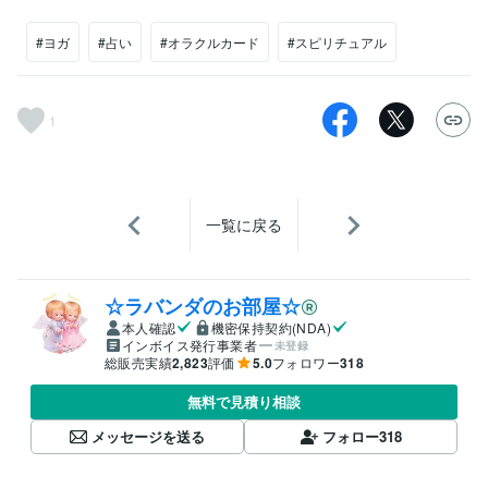
#ヨガ
#占い
#オラクルカード
#スピリチュアル
1
一覧に戻る
☆ラバンダのお部屋☆
本人確認
機密保持契約(NDA)
インボイス発行事業者
未登録
総販売実績
2,823
評価
5.0
フォロワー
318
無料で見積り相談
メッセージを送る
フォロー
318