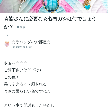
☆皆さんに必要な☆心ヨガ☆は何でしょう
か？
記事
占い
☆ラバンダのお部屋☆
2020/05/29 10:37
さぁ～☆☆☆
ご覧下さい(ღ♡‿♡ღ)
この色！
美しすぎるぅ～癒される･･･
まさに夏らしい色ですね☆
という事で開封もした事だし･･･