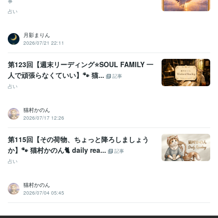
事
占い
月影まりん
2026/07/21 22:11
第123回【週末リーディング⭐️SOUL FAMILY 一
人で頑張らなくていい】🐾 猫...
記事
占い
猫村かのん
2026/07/17 12:26
第115回【その荷物、ちょっと降ろしましょう
か】🐾 猫村かのん🐈 daily rea...
記事
占い
猫村かのん
2026/07/04 05:45