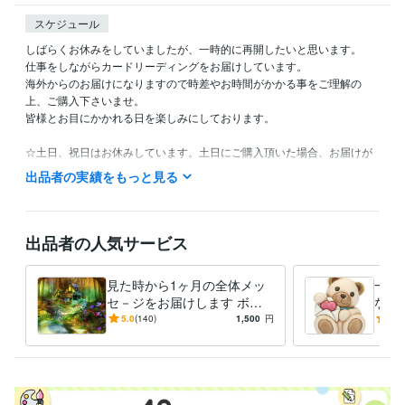
スケジュール
しばらくお休みをしていましたが、一時的に再開したいと思います。

仕事をしながらカードリーディングをお届けしています。

海外からのお届けになりますので時差やお時間がかかる事をご理解の
上、ご購入下さいませ。

皆様とお目にかかれる日を楽しみにしております。

☆土日、祝日はお休みしています。土日にご購入頂いた場合、お届けが
月曜日になる事をご理解下さい。

出品者の実績をもっと見る
☆海外からになりますので、こちらの長期休暇が時々発生する事をご理
解下さい。

☆おひねり等がある場合は、先にお支払いの前にメッセージをお願い致
します。
出品者の人気サービス
ビジネス・クリエイティブツール
CapCut:1年
InShot:5年
Canva:3年
見た時から1ヶ月の全体メッ
一年
セ－ジをお届けします ボリ
なた
得意分野
ュームたっぷりの内容とカー
素敵
5.0
(140)
1,500
円
5.0
占い
オラクルカードリーディング
ドでお届け致します☆
から
下さ
語学力
英語
日常会話レベル