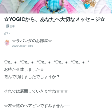
☆YOGICから、あなたへ大切なメッセ－ジ☆
記事
占い
☆ラバンダのお部屋☆
2020/05/29 13:56
♡o。+..:*♡o。+..:*♡o。+..:*♡o。+..:*♡o。+..:*
お待たせ致しました☆
選んで頂けましたでしょうか？
それでは展開していきますね☆☆☆
☆左☆謎のヘアピンですみません･･･