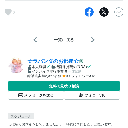
0
一覧に戻る
☆ラバンダのお部屋☆
本人確認
機密保持契約(NDA)
インボイス発行事業者
未登録
総販売実績
2,823
評価
5.0
フォロワー
318
無料で見積り相談
メッセージを送る
フォロー
318
スケジュール
しばらくお休みをしていましたが、一時的に再開したいと思います。
