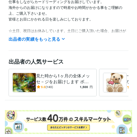
仕事をしながらカードリーディングをお届けしています。

海外からのお届けになりますので時差やお時間がかかる事をご理解の
上、ご購入下さいませ。

皆様とお目にかかれる日を楽しみにしております。

☆土日、祝日はお休みしています。土日にご購入頂いた場合、お届けが
月曜日になる事をご理解下さい。

出品者の実績をもっと見る
☆海外からになりますので、こちらの長期休暇が時々発生する事をご理
解下さい。

☆おひねり等がある場合は、先にお支払いの前にメッセージをお願い致
します。
出品者の人気サービス
ビジネス・クリエイティブツール
CapCut:1年
InShot:5年
Canva:3年
見た時から1ヶ月の全体メッ
一年
セ－ジをお届けします ボリ
なた
得意分野
ュームたっぷりの内容とカー
素敵
5.0
(140)
1,500
円
5.0
占い
オラクルカードリーディング
ドでお届け致します☆
から
下さ
語学力
英語
日常会話レベル