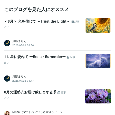
このブログを見た人にオススメ
＜8月＞ 光を信じて －Trust the Light－
記事
占い
月影まりん
2026/08/01 08:34
11. 星に委ねて ーStellar Surrenderー
記事
占い
月影まりん
2026/07/25 08:47
8月の運勢☆お届け致します🔮🧙
記事
占い
MAKO（マコ）占い♡心寄り添うヒーラー