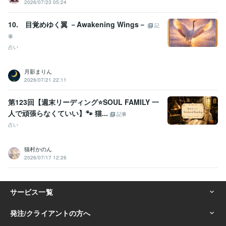
2026/07/23 05:24
10. 目覚めゆく翼 －Awakening Wings－
記
事
占い
月影まりん
2026/07/21 22:11
第123回【週末リーディング⭐️SOUL FAMILY 一
人で頑張らなくていい】🐾 猫...
記事
占い
猫村かのん
2026/07/17 12:26