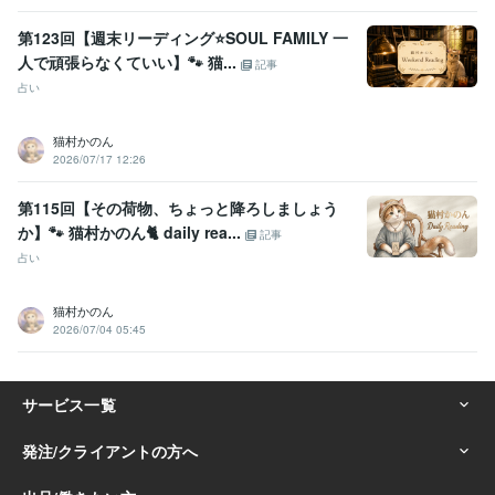
第123回【週末リーディング⭐️SOUL FAMILY 一
人で頑張らなくていい】🐾 猫...
記事
占い
猫村かのん
2026/07/17 12:26
第115回【その荷物、ちょっと降ろしましょう
か】🐾 猫村かのん🐈 daily rea...
記事
占い
猫村かのん
2026/07/04 05:45