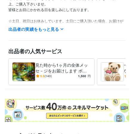
上、ご購入下さいませ。

皆様とお目にかかれる日を楽しみにしております。

☆土日、祝日はお休みしています。土日にご購入頂いた場合、お届けが
月曜日になる事をご理解下さい。

出品者の実績をもっと見る
☆海外からになりますので、こちらの長期休暇が時々発生する事をご理
解下さい。

☆おひねり等がある場合は、先にお支払いの前にメッセージをお願い致
します。
出品者の人気サービス
ビジネス・クリエイティブツール
CapCut:1年
InShot:5年
Canva:3年
見た時から1ヶ月の全体メッ
一年
セ－ジをお届けします ボリ
なた
得意分野
ュームたっぷりの内容とカー
素敵
5.0
(140)
1,500
円
5.0
占い
オラクルカードリーディング
ドでお届け致します☆
から
下さ
語学力
英語
日常会話レベル