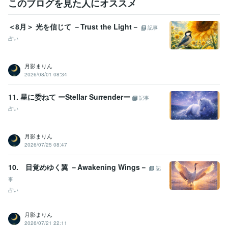
このブログを見た人にオススメ
＜8月＞ 光を信じて －Trust the Light－
記事
占い
月影まりん
2026/08/01 08:34
11. 星に委ねて ーStellar Surrenderー
記事
占い
月影まりん
2026/07/25 08:47
10. 目覚めゆく翼 －Awakening Wings－
記
事
占い
月影まりん
2026/07/21 22:11