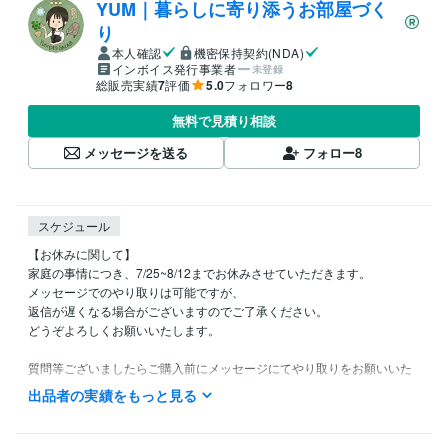
YUM｜暮らしに寄り添うお部屋づく
り
本人確認
機密保持契約(NDA)
インボイス発行事業者
未登録
総販売実績
7
評価
5.0
フォロワー
8
無料で見積り相談
メッセージを送る
フォロー
8
スケジュール
【お休みに関して】

家庭の事情につき、7/25~8/12までお休みさせていただきます。

メッセージでのやり取りは可能ですが、

返信が遅くなる場合がございますのでご了承ください。

どうぞよろしくお願いいたします。

質問等ございましたらご購入前にメッセージにてやり取りをお願いいた
します。

出品者の実績をもっと見る
平日：9時30分〜16時30分（子供の送迎等で出歩いている場合あり）

土日祝：子供と遊ぶのでお休みします！