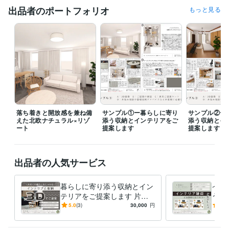
出品者のポートフォリオ
もっと見る
経験職種
デザイナー / インテリアデザイナー
経験年数 : 10年
クリエイター / ライター・編集
経験年数 : 3年
受賞歴
JPM「わたしの住みたいコミュニティー住宅」佳作
日本建築学会第5
3回全国大学高専卒業設計展示会
釡石市ふれあい拠点プロジェクト設
計提案として協力
資格・検定
インテリアコーディネーター
取得年 : 2016年
落ち着きと開放感を兼ね備
サンプル①ー暮らしに寄り
サンプル②ー
えた北欧ナチュラル×リゾ
添う収納とインテリアをご
添う収納とイ
ート
提案します
提案します
ビジネス・クリエイティブツール
ChatGPT:1年
Adobe Photoshop:16年
Adobe Illustrator:16年
Canva:1年
Procreate:1年
VectorWorks:3年
Excel:22年
PowerPoint:22年
Word:22年
Google Analytics:0年
出品者の人気サービス
Google Search Console:0年
暮らしに寄り添う収納とイン
イン
学歴
テリアをご提案します 片付
うカ
某建築系大学院
2012年3月 ~ 2014年2月
く仕組みで心穏やかな暮らし
具を
5.0
(3)
30,000
円
5.0
を作るインテリアコーディネ
方に
ート