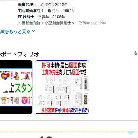
海事代理士
取得年 : 2012年
宅地建物取引士
取得年 : 1995年
FP技能士
取得年 : 2006年
１級船舶免許＜小型船舶操縦士＞
取得年 : 2013年
損害保険代理店上級資格
取得年 : 1997年
実績をもっと見る
ビジネス代行・事務代行
登記･許可･届出、各種図面作成 
分野
建物表題登記、図面
のポートフォリオ
も