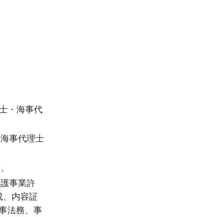
書士・海事代
・海事代理士
量、
介護事業許
成、内容証
海事法務、事