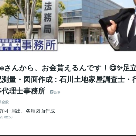
gleさんから、お金貰えるんです！😋✨足
測量・図面作成 : 石川土地家屋調査士・
事代理士事務所
記事
業全般
･許可･届出、各種図面作成
23 02:53