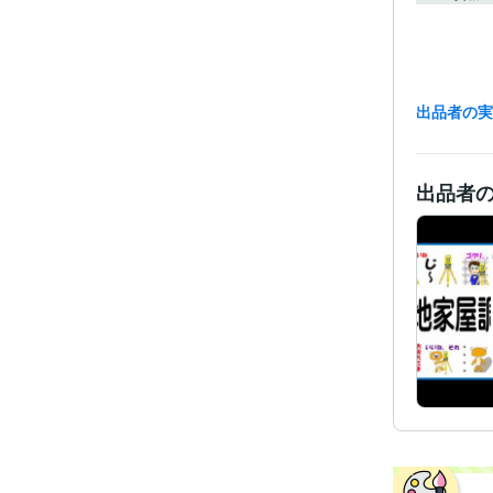
出品者の
得意
出品者