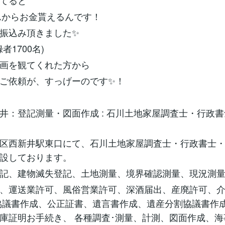
てると
eさんからお金貰えるんです！
振込み頂きました✨
者1700名)
画を観てくれた方から
ご依頼が、すっげーのです✨！
井：登記測量・図面作成 : 石川土地家屋調査士・行政
区西新井駅東口にて、石川土地家屋調査士・行政書士
設しております。
記、建物滅失登記、土地測量、境界確認測量、現況測
、運送業許可、風俗営業許可、深酒届出、産廃許可、
協議書作成、公正証書、遺言書作成、遺産分割協議書作
庫証明お手続き、 各種調査･測量、計測、図面作成、