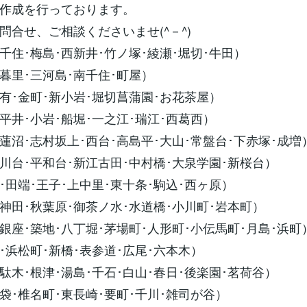
作成を行っております。
問合せ、ご相談くださいませ(^－^)
千住･梅島･西新井･竹ノ塚･綾瀬･堀切･牛田）
暮里･三河島･南千住･町屋）
有･金町･新小岩･堀切菖蒲園･お花茶屋）
平井･小岩･船堀･一之江･瑞江･西葛西）
蓮沼･志村坂上･西台･高島平･大山･常盤台･下赤塚･成増
川台･平和台･新江古田･中村橋･大泉学園･新桜台）
･田端･王子･上中里･東十条･駒込･西ヶ原）
神田･秋葉原･御茶ノ水･水道橋･小川町･岩本町）
銀座･築地･八丁堀･茅場町･人形町･小伝馬町･月島･浜町
･浜松町･新橋･表参道･広尾･六本木）
駄木･根津･湯島･千石･白山･春日･後楽園･茗荷谷）
袋･椎名町･東長崎･要町･千川･雑司が谷）