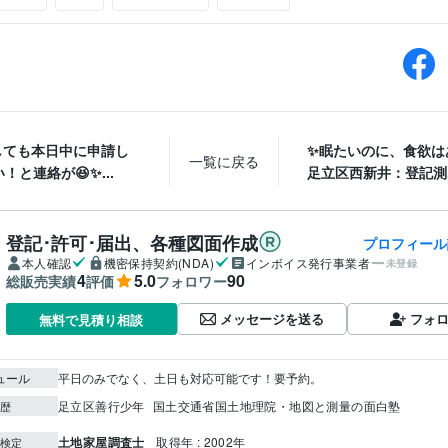
しても本日中に申請し
✨眠たいのに、食欲はあ
一覧に戻る
！と連絡が😆✨...
足立区西新井：登記測..
登記･許可･届出、各種図面作成
プロフィール
本人確認
機密保持契約(NDA)
インボイス発行事業者
未登録
4
5.0
90
総販売実績
評価
フォロワー
メッセージを送る
フォ
無料で見積り相談
ュール
平日のみでなく、土日も対応可能です！要予約。
足立区善行少年
国土交通省国土地理院・地図と測量の面白塾
歴
土地家屋調査士
取得年 : 2002年
検定