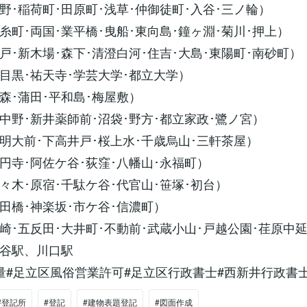
野･稲荷町･田原町･浅草･仲御徒町･入谷･三ノ輪）
糸町･両国･業平橋･曳船･東向島･鐘ヶ淵･菊川･押上）
戸･新木場･森下･清澄白河･住吉･大島･東陽町･南砂町）
目黒･祐天寺･学芸大学･都立大学）
森･蒲田･平和島･梅屋敷）
中野･新井薬師前･沼袋･野方･都立家政･鷺ノ宮）
明大前･下高井戸･桜上水･千歳烏山･三軒茶屋）
円寺･阿佐ケ谷･荻窪･八幡山･永福町）
々木･原宿･千駄ケ谷･代官山･笹塚･初台）
田橋･神楽坂･市ケ谷･信濃町）
崎･五反田･大井町･不動前･武蔵小山･戸越公園･荏原中
谷駅、川口駅
量#足立区風俗営業許可#足立区行政書士#西新井行政書
#登記所
#登記
#建物表題登記
#図面作成