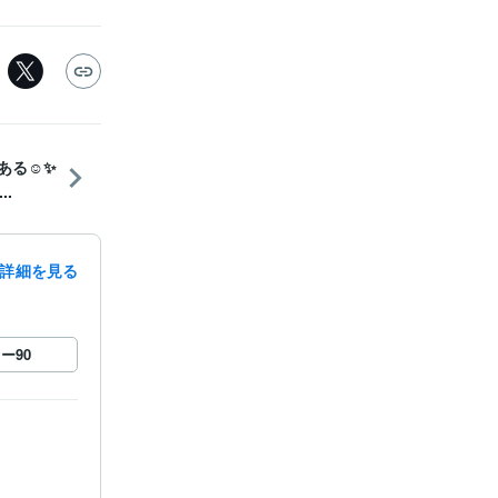
る☺️✨
.
詳細を見る
ロー
90