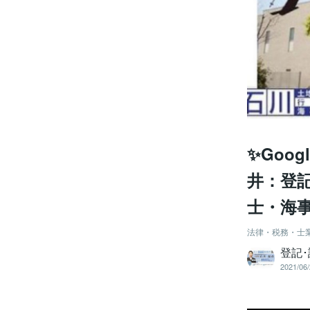
✨Goo
井：登記
士・海
法律・税務・士
登記
2021/06/