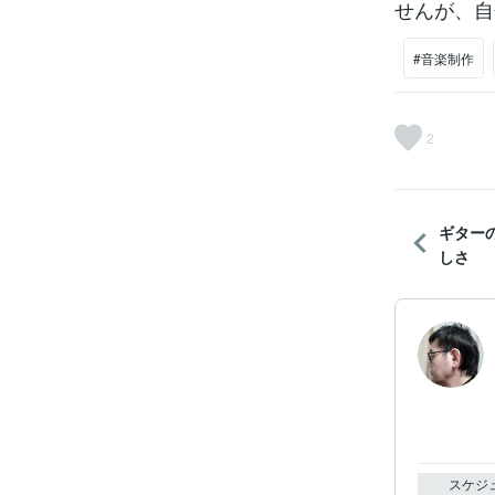
せんが、自
#音楽制作
2
ギター
しさ
スケジ