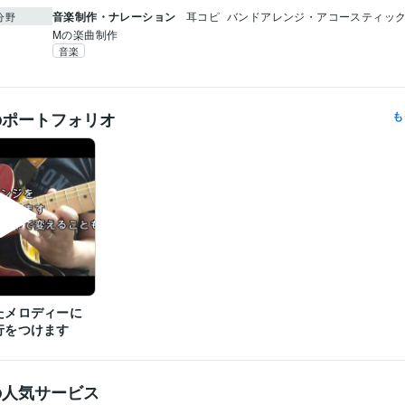
音楽制作・ナレーション
耳コピ
バンドアレンジ・アコースティッ
分野
Mの楽曲制作
音楽
のポートフォリオ
も
たメロディーに
行をつけます
の人気サービス