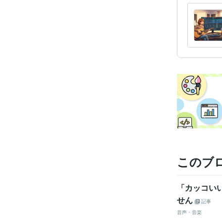
このブ
「カッコい
せん
記事
音声・音楽