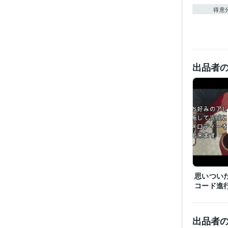
得意
出品者
思いつい
コード進
出品者