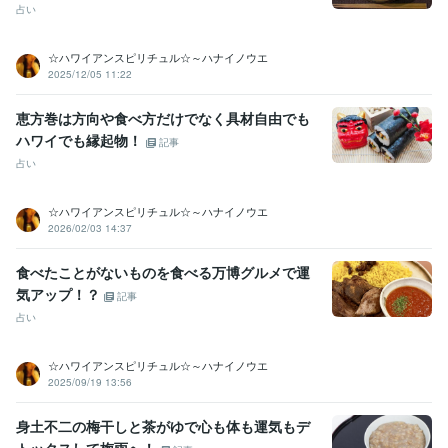
占い
☆ハワイアンスピリチュル☆～ハナイノウエ
2025/12/05 11:22
恵方巻は方向や食べ方だけでなく具材自由でも
ハワイでも縁起物！
記事
占い
☆ハワイアンスピリチュル☆～ハナイノウエ
2026/02/03 14:37
食べたことがないものを食べる万博グルメで運
気アップ！？
記事
占い
☆ハワイアンスピリチュル☆～ハナイノウエ
2025/09/19 13:56
身土不二の梅干しと茶がゆで心も体も運気もデ