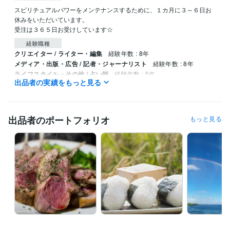
スピリチュアルパワーをメンテナンスするために、１カ月に３～６日お
休みをいただいています。

受注は３６５日お受けしています☆
経験職種
クリエイター / ライター・編集
経験年数 : 8年
メディア・出版・広告 / 記者・ジャーナリスト
経験年数 : 8年
ライフスタイル・その他 / 占い師
経験年数 : 5年
出品者の実績をもっと見る
ライフスタイル・その他 / 講師・インストラクター
経験年数 : 5年
ライフスタイル・その他 / カウンセラー・コーチ
経験年数 : 5年
受賞歴
出品者のポートフォリオ
もっと見る
ハワイアンスピリチュアル鑑定/ハワイの文化・観光・グルメ執筆
その他ツール
ハワイアンスピリチュアルカウンセリング:5年
栄養指導:5年
得意分野
占い
霊視透視でのハワイアンスピリチュアル鑑定
霊視
透視
スピリチュアル
恋愛
ダイエット
家庭
相性
仕事
運勢
厄除け
悩み相談・カウンセリング
ハナ的ポジティブシンキングカウンセリ
ング