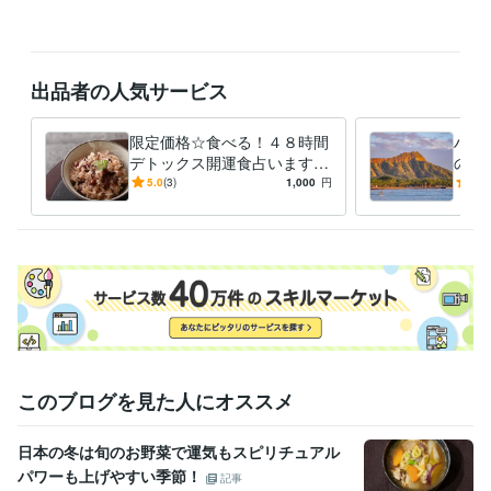
語学力
英語
ネイティブレベル
出品者の人気サービス
限定価格☆食べる！４８時間
ハナ
デトックス開運食占います
の8
脳も心も喜ぶ健康的なデトッ
様限
5.0
(3)
1,000
円
4.3
クス開運食を占い、鑑定しま
オリ
す☆
す
このブログを見た人にオススメ
日本の冬は旬のお野菜で運気もスピリチュアル
パワーも上げやすい季節！
記事