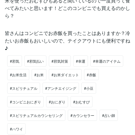
米を使ったおむすびもあると聞いているので一度買って食
べてみたいと思います！どこのコンビニでも買えるのかし
ら？
皆さんはコンビニでお赤飯を買ったことはありますか？冷
たいお赤飯もおいしいので、テイクアウトにも便利ですね
♪
#邪気
#邪気払い
#邪気対策
#幸運
#幸運のアイテム
#お米生活
#お米
#お米ダイエット
#赤飯
#スピリチュアル
#アンチエイジング
#小豆
#コンビニおにぎり
#おにぎり
#おむすび
#スピリチュアルカウンセリング
#カウンセラー
#占い師
#ハワイ