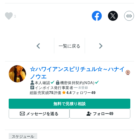
3
一覧に戻る
☆ハワイアンスピリチュル☆～ハナイ
ノウエ
本人確認
機密保持契約(NDA)
インボイス発行事業者
未登録
総販売実績
75
評価
4.4
フォロワー
49
無料で見積り相談
メッセージを送る
フォロー
49
スケジュール