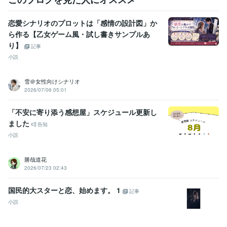
恋愛シナリオのプロットは「感情の設計図」か
ら作る【乙女ゲーム風・試し書きサンプルあ
り】
記事
小説
雪＠女性向けシナリオ
2026/07/06 05:01
「不安に寄り添う感想屋」スケジュール更新し
ました
告知
小説
勝哉道花
2026/07/23 02:43
国民的大スターと恋、始めます。 1
記事
小説