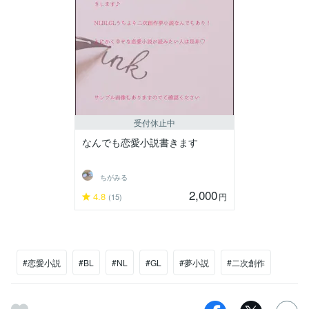
受付休止中
なんでも恋愛小説書きます
ちがみる
2,000
4.8
円
(15)
#恋愛小説
#BL
#NL
#GL
#夢小説
#二次創作