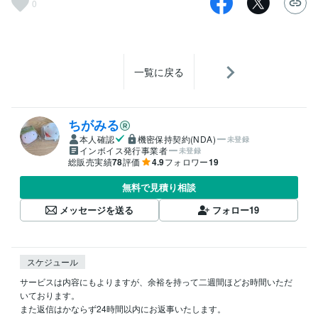
0
一覧に戻る
ちがみる
本人確認
機密保持契約(NDA)
未登録
インボイス発行事業者
未登録
総販売実績
78
評価
4.9
フォロワー
19
無料で見積り相談
メッセージを送る
フォロー
19
スケジュール
サービスは内容にもよりますが、余裕を持って二週間ほどお時間いただ
いております。

また返信はかならず24時間以内にお返事いたします。
