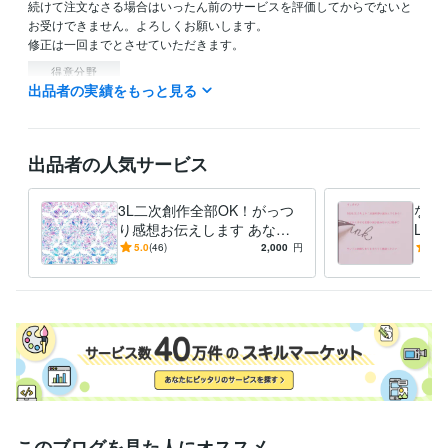
続けて注文なさる場合はいったん前のサービスを評価してからでないと
お受けできません。よろしくお願いします。

修正は一回までとさせていただきます。
得意分野
出品者の実績をもっと見る
ライティング・翻訳
恋愛小説
ネーミング
小説 恋愛小説
出品者の人気サービス
3L二次創作全部OK！がっつ
なん
り感想お伝えします あなた
LG
の作品のいいところをたっぷ
恋愛
5.0
(46)
2,000
円
4.8
り褒めさせていただきます！
このブログを見た人にオススメ