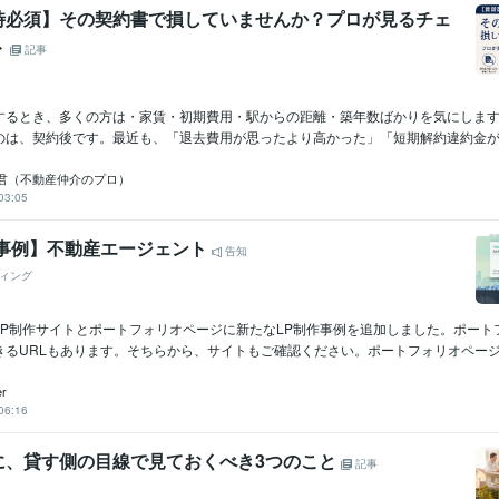
時必須】その契約書で損していませんか？プロが見るチェ
ト
記事
するとき、多くの方は・家賃・初期費用・駅からの距離・築年数ばかりを気にしま
のは、契約後です。最近も、「退去費用が思ったより高かった」「短期解約違約金があ
君（不動産仲介のプロ）
03:05
作事例】不動産エージェント
告知
ィング
LP制作サイトとポートフォリオページに新たなLP制作事例を追加しました。ポート
るURLもあります。そちらから、サイトもご確認ください。ポートフォリオページ..
r
06:16
に、貸す側の目線で見ておくべき3つのこと
記事