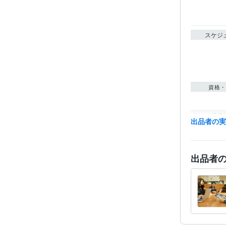
スケジ
資格・
得意
出品者の
出品者