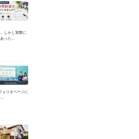
す。しかし実際に
った...
フォリオページに
.