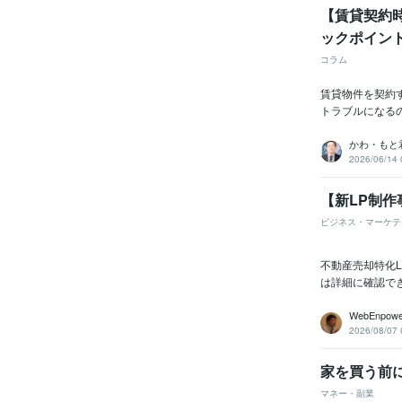
【賃貸契約
ックポイン
コラム
賃貸物件を契約
トラブルになる
かわ・もと
2026/06/14 
【新LP制
ビジネス・マーケテ
不動産売却特化
は詳細に確認でき
WebEnpowe
2026/08/07 
家を買う前
マネー・副業