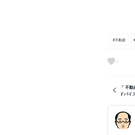
#不動産
0
「 不
ドバイス