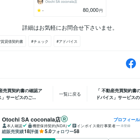
Otochi SA coconala店
80,000
-
円
詳細はお気軽にお問合せ下さいませ。
#賃貸借契約書
#チェック
#アドバイス
動産売買契約書の確認ア
「 不動産売買契約書
一覧に戻る
」サービスのご...
ドバイス」サービスのご
Otochi SA coconala店
プロフィール
本人確認
機密保持契約(NDA)
インボイス発行事業者
未登録
18
5.0
58
総販売実績
評価
フォロワー