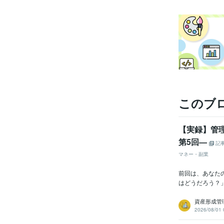
このブ
【実録】管
第5回—
記
マネー・副業
前回は、あなた
はどうだろう？
資産形成管
2026/08/01 