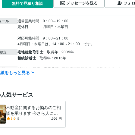
メッセージを送る
フォ
無料で見積り相談
ュール
通常営業時間　9：00～19：00

定休日　　　　月曜日・木曜日

対応可能時間　9：00～21：00

※月曜日・木曜日は、14：00～21：00　です。
宅地建物取引士
取得年 : 2009年
検定
相続診断士
取得年 : 2016年
ビジネス代行・事務代行
不動産売買契約書作成代行サポート
分野
実績をもっと見る
不動産・相続・契約書
ビジネス代行・事務代行
不動産売買契約書等書類の確認・アドバイ
不動産・契約書・アド
の人気サービス
不動産に関するお悩みのご相
談を承ります 今さら人には
聞けないちょっとした不動産
5.0
(1)
1,000
円
のお悩みをご相談下さい