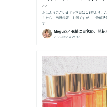
占い
おはようございます✨本日は１9時より、
したら、当日鑑定、お届ですが、ご依頼状
す...
Megu✩／魂軸に目覚め、開花
2022/02/14 21:45