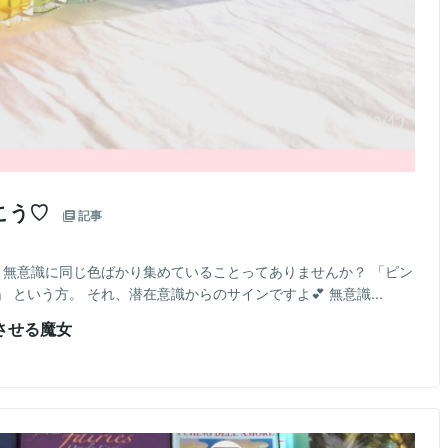
こう♡
記事
 無意識に同じ色ばかり集めていることってありませんか？ 「ピン
という方。 それ、潜在意識からのサインですよ💕 無意識...
させる魔女