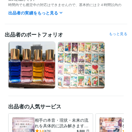
時間内でも鑑定中の対応はできませんので、基本的には２４時間以内の
鑑定、と捉えてくださいませ。

出品者の実績をもっと見る
タイミングが合えば最短1時間でお伝えとなります。

オーダーメニューをご希望の方はメッセージくださいませ＾＾

出品者のポートフォリオ
もっと見る
※ご依頼が集中した場合即日お届けができないことがありますが、基本的
に24時間以内の結果お伝えとなります。

★結果に関しての質問について★

・当日に限りメニューによって1つ、あるいは2つ受け付けております。
よくお読みになってご購入ください。

お仕事などご都合ありましたらご連絡くださいませ。

※質問含めての承諾ですので、承諾後のご質問は受け付けません。

お一人様ずつ丁寧に向き合う為にも、質問以外のやりとりを当日中とさ
せていただきました。

出品者の人気サービス
※2１時以降はいかなるお答えも出来かねます。

・不明点、質問も基本的に当日中とさせていただきます。承諾後もお答
相手の本音・現状・未来の流
恋愛
えできません

れを具体的に読み解きます
を深
恋愛・仕事・人間関係の背景
0年
5.0
(476)
6,500
円
5.0