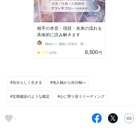
相手の本音・現状・未来の流れを
具体的に読み解きます
Megu✩／魂軸に目覚め、開花させる魔女
6,500
5.0
円
(476)
#自分らしく生きる
#他人軸から自分軸へ
#定期健診のような鑑定
#心に寄り添うリーディング
1