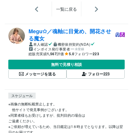
一覧に戻る
Megu✩／魂軸に目覚め、開花させ
る魔女
本人確認
機密保持契約(NDA)
インボイス発行事業者
未登録
総販売実績
1,567
評価
5.0
フォロワー
223
無料で見積り相談
メッセージを送る
フォロー
223
スケジュール
※画像の無断転載禁止します。

　他サイトで発見事例がございます。

※同業者様もお受けしますが、批判目的の場合は

ご遠慮ください。

※ご依頼が増えているため、当日鑑定は1８時までとなります。以降は翌
日のお届けです。
