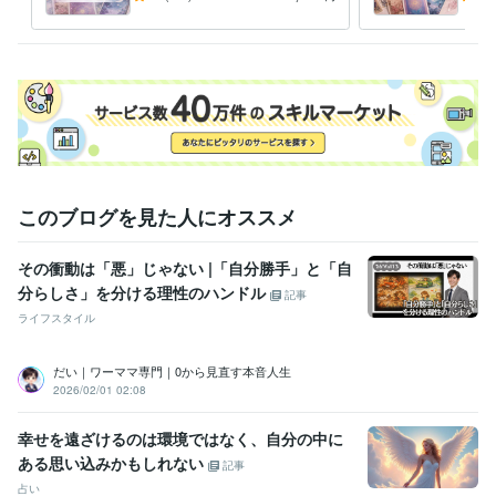
トークルーム管理の為、正式な納品後、やりとりが終了しましたらすぐ
や流れを整理し、多角的に捉
両面
えます
経験職種
ライフスタイル・その他 / 占い師
経験年数 : 20年
ライフスタイル・その他 / カウンセラー・コーチ
経験年数 : 16年
ライフスタイル・その他 / 保育士・ベビーシッター
経験年数 : 22年
資格・検定
幼稚園教諭免許
取得年 : 2001年
保育士
取得年 : 2015年
このブログを見た人にオススメ
カラーセラピスト
取得年 : 2014年
その衝動は「悪」じゃない |「自分勝手」と「自
得意分野
占い
タロット、オラクル、ルノルマンカード
分らしさ」を分ける理性のハンドル
記事
恋愛、仕事、復縁
結婚
マインド
起業副業
人生総合
ライフスタイル
悩み相談・カウンセリング
カラーセラピー、カウンセリング
悩み カラーセラピー
カウンセリング
傾聴
スピリチュアル
自己肯定感
マインド
セルフラブ
保育人間関係
だい｜ワーママ専門｜0から見直す本音人生
2026/02/01 02:08
幸せを遠ざけるのは環境ではなく、自分の中に
ある思い込みかもしれない
記事
占い