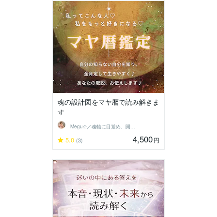
魂の設計図をマヤ暦で読み解きま
す
Megu✩／魂軸に目覚め、開花させる魔女
4,500
5.0
円
(3)