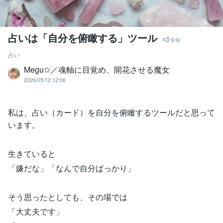
占いは「自分を俯瞰する」ツール
告知
占い
Megu✩／魂軸に目覚め、開花させる魔女
2026/05/12 12:06
私は、占い（カード）を自分を俯瞰するツールだと思って
います。
生きていると
「嫌だな」「なんで自分ばっかり」
そう思ったとしても、その場では
「大丈夫です」