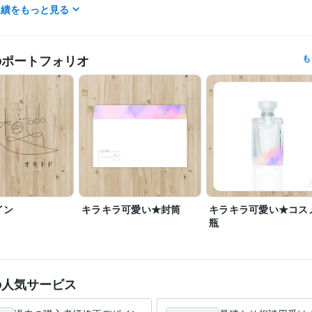
デザイナー / グラフィックデザイナー
経験年数 : 19年
職種
実績をもっと見る
デザイナー / Webデザイナー
経験年数 : 19年
クリエイター / 写真家・カメラマン
経験年数 : 19年
クリエイター / ライター・編集
経験年数 : 19年
マーケティング / ブランディング
経験年数 : 19年
のポートフォリオ
も
株式会社鼓夢
2005年4月 ~ 2011年2月
歴
株式会社明宣社
2012年4月 ~ 2018年12月
株式会社オモトド
2023年2月 ~ 2023年12月
株式会社ネオプロモーション
2004年4月 ~ 2005年2月
Wix:5年
Google スプレッドシート:3年
PowerPoint:5年
Adobe Photos
クリエイ
ツール
Lightroom:5年
Adobe Illustrator:20年
デザイン制作
グラフィックデザイン
パッケージ
分野
広告
健康
美容
起業
開業
コンサル
医療
サービス
飲食
サ
イン
キラキラ可愛い★封筒
キラキラ可愛い★コス
Web制作・HP作成・EC構築
LP、HP、バナー、サムネイル
瓶
広告
健康
美容
起業
開業
コンサル
医療
サービス
飲食
サ
広島電子専門学校
2002年2月 ~ 2004年2月
歴
の人気サービス