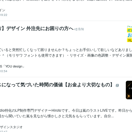
ザイン
19:22
方】デザイン 外注先にお困りの方へ
告知
ていると突然忙しくなって困りませんか？ちょっとお手伝いして欲しいなどありま
＾（モリサワ フォントも使用できます）・リサイズ・画像の色調整・デザイン展開・
「YOU design」
10:54
スになって気づいた時間の価値【お金より大切なもの】
udio特化のLP制作専門デザイナーHirotoです。今日は嵐のラストLIVEです。昨日
から聞いていた嵐を見ながら懐かしさと元気をもらっています。自分...
┊Rデザインスタジオ
07:47