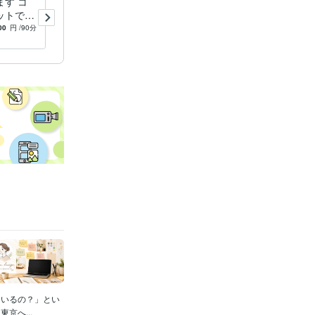
す コ
名刺やショップカード両面を
ットで見
この価格で制作します こだ
わりの名刺が良い仕事関係を
00
円
/90分
5.0
(39)
17,000
円
引き寄せます♪
ているの？」とい
京へ...