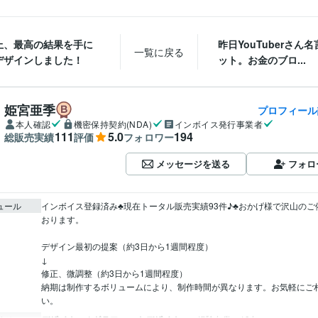
上、最高の結果を手に
昨日YouTuberさん
一覧に戻る
デザインしました！
ット。お金のブロ...
姫宮亜季
プロフィール
本人確認
機密保持契約(NDA)
インボイス発行事業者
111
5.0
194
総販売実績
評価
フォロワー
メッセージを送る
フォロ
ュール
インボイス登録済み♣︎現在トータル販売実績93件♪♣︎おかげ様で沢山の
おります。

デザイン最初の提案（約3日から1週間程度）

↓

修正、微調整（約3日から1週間程度）

納期は制作するボリュームにより、制作時間が異なります。お気軽にご
い。