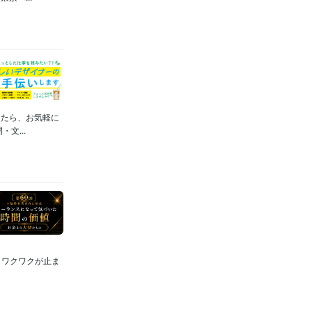
したら、お気軽に
文...
からワクワクが止ま