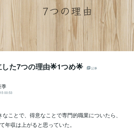
した7つの理由🌟1つめ🌟
記事
亜季
15 00:53
きなことで、得意なことで専門的職業についたら、
て年収は上がると思っていた。