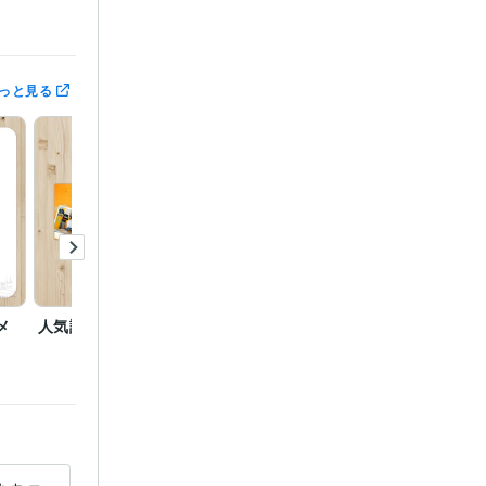
っと見る
hop:20年
ロン
メ
人気講師のWEBバナー★
女性人気コンサルタント
新店舗
のFBバナーデザイン★
ースの
ロン
グラム