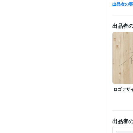
経験
出品者の
出品者
職
ビジネス・
ティブ
得意
ロゴデザ
学
出品者