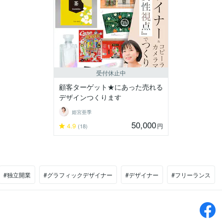
受付休止中
顧客ターゲット★にあった売れる
デザインつくります
姫宮亜季
50,000
4.9
円
(18)
#独立開業
#グラフィックデザイナー
#デザイナー
#フリーランス