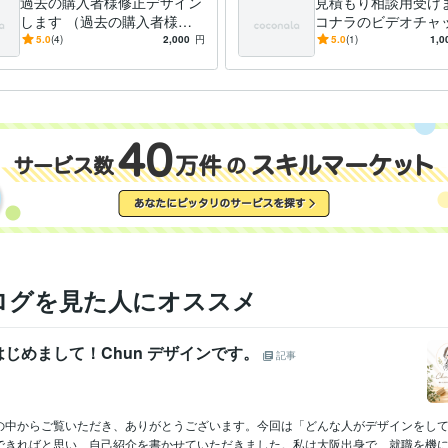
過去の購入者様修正デザイン
見積もり相談用受けま
します （過去の購入者様）
コナラのビデオチャ
修正デザインします
積もり相談用受け
5.0
(4)
2,000
円
5.0
(1)
1,0
ログを見た人にオススメ
じめまして！Chun デザインです。
記事
の中からご覧いただき、ありがとうございます。今回は「どんな人がデザインをし
できればと思い、自己紹介を書かせていただきました。私は大阪出身で、就職を機に東