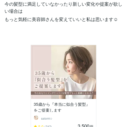
今の髪型に満足していなかったり新しい変化や提案が欲し
い場合は
もっと気軽に美容師さんを変えていいと私は思います☺️
35歳から『本当に似合う髪型』
をご提案します
satomi☆
3,500
5.0
円
(747)