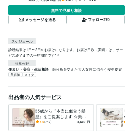
無料で見積り相談
メッセージを送る
フォロー
270
スケジュール
診断結果は1日〜2日のお届けになります。お届け日数（実績）は、サー
ビス終了までの平均期間です^ ^
得意分野
住まい・美容・生活相談
顔分析を交えた大人女性に似合う髪型提案
美容師
メイク
出品者の人気サービス
35歳から『本当に似合う髪
リピ
型』をご提案します ☆美容
ャッ
師歴24年×顔分析・施術実績
スタ
5.0
(747)
3,500
円
5.0
40万人以上
わか