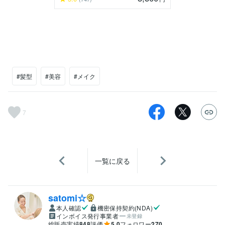
#髪型
#美容
#メイク
7
一覧に戻る
satomi☆
本人確認
機密保持契約(NDA)
インボイス発行事業者
未登録
総販売実績
848
評価
5.0
フォロワー
270