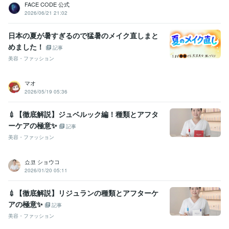
FACE CODE 公式
2026/06/21 21:02
日本の夏が暑すぎるので猛暑のメイク直しまと
めました！
記事
美容・ファッション
マオ
2026/05/19 05:36
💉【徹底解説】ジュベルック編！種類とアフタ
ーケアの極意✨
記事
美容・ファッション
쇼코 ショウコ
2026/01/20 05:11
💉【徹底解説】リジュランの種類とアフターケ
アの極意✨
記事
美容・ファッション