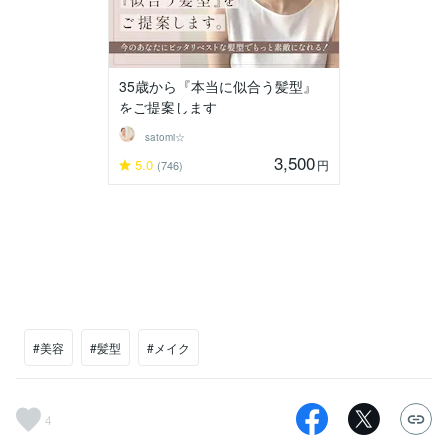
35歳から『本当に似合う髪型』
をご提案します
satomi☆
3,500
5.0
円
(746)
#美容
#髪型
#メイク
4