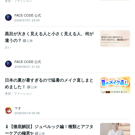
美容・ファッション
FACE CODE 公式
2026/07/01 23:34
黒目が大きく見える人と小さく見える人、何が
違うの？
記事
占い
FACE CODE 公式
2026/06/21 21:02
日本の夏が暑すぎるので猛暑のメイク直しまと
めました！
記事
美容・ファッション
マオ
2026/05/19 05:36
💉【徹底解説】ジュベルック編！種類とアフタ
ーケアの極意✨
記事