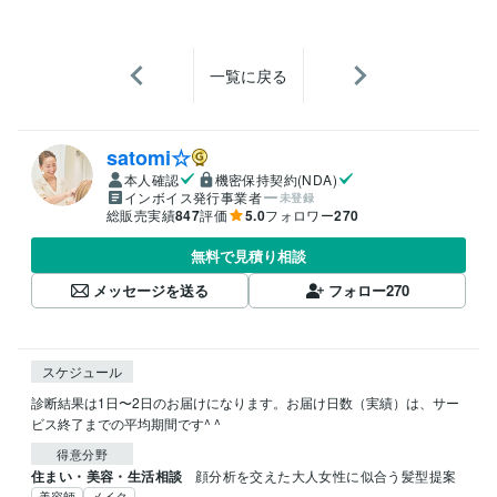
一覧に戻る
satomi☆
本人確認
機密保持契約(NDA)
インボイス発行事業者
未登録
総販売実績
847
評価
5.0
フォロワー
270
無料で見積り相談
メッセージを送る
フォロー
270
スケジュール
診断結果は1日〜2日のお届けになります。お届け日数（実績）は、サー
ビス終了までの平均期間です^ ^
得意分野
住まい・美容・生活相談
顔分析を交えた大人女性に似合う髪型提案
美容師
メイク