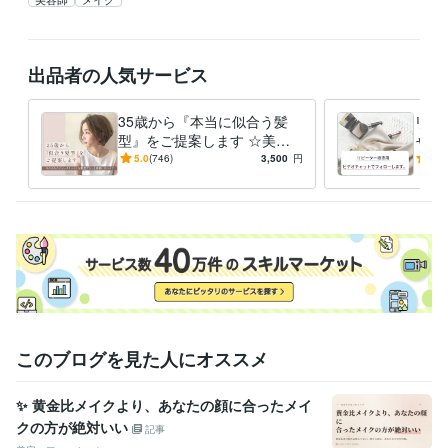
出品者の人気サービス
35歳から『本当に似合う髪
リピ
型』をご提案します ☆美容
ャッ
師歴24年×顔分析・施術実績
スタ
5.0
(746)
3,500
円
5.0
40万人以上
わか
このブログを見た人にオススメ
✨ 黄金比メイクより、あなたの顔に合ったメイ
クの方が絶対いい
記事