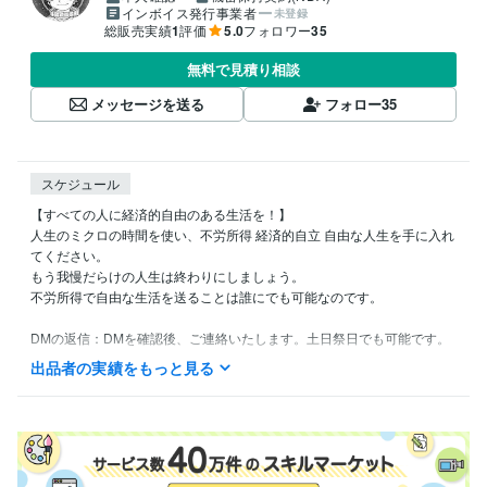
インボイス発行事業者
未登録
総販売実績
1
評価
5.0
フォロワー
35
無料で見積り相談
メッセージを送る
フォロー
35
スケジュール
【すべての人に経済的自由のある生活を！】

人生のミクロの時間を使い、不労所得 経済的自立 自由な人生を手に入れ
てください。

もう我慢だらけの人生は終わりにしましょう。

不労所得で自由な生活を送ることは誰にでも可能なのです。

DMの返信：DMを確認後、ご連絡いたします。土日祭日でも可能です。
出品者の実績をもっと見る
得意分野
資産運用・副業の相談
資産運用・管理
人生設計に関わる人間関係・
お金の悩み相談
資産運用
投資信託
積立投資
副収入
不労所得
ビジネス
離婚協議財産分与
副業
人生相談
悩み心配