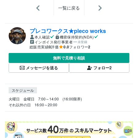
一覧に戻る
プレコワークス★pleco works
本人確認
機密保持契約(NDA)
インボイス発行事業者
未登録
総販売実績
0
評価
0.0
フォロワー
2
無料で見積り相談
メッセージを送る
フォロー
2
スケジュール
火曜日　金曜日　7:00～14:00　(16:00限界)

それ以外の日　16:00～20:00