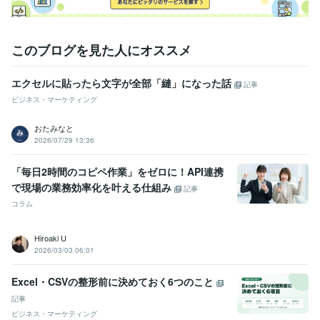
このブログを見た人にオススメ
エクセルに貼ったら文字が全部「縺」になった話
記事
ビジネス・マーケティング
おたみなと
2026/07/29 13:36
「毎日2時間のコピペ作業」をゼロに！API連携
で現場の業務効率化を叶える仕組み
記事
コラム
Hiroaki U
2026/03/03 06:01
Excel・CSVの整形前に決めておく6つのこと
記事
ビジネス・マーケティング