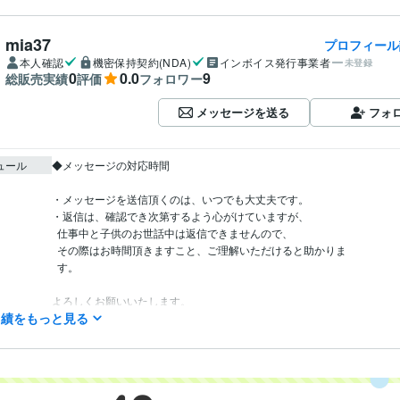
mia37
プロフィール
本人確認
機密保持契約(NDA)
インボイス発行事業者
未登録
0
0.0
9
総販売実績
評価
フォロワー
メッセージを送る
フォ
ュール
◆メッセージの対応時間

・メッセージを送信頂くのは、いつでも大丈夫です。

・返信は、確認でき次第するよう心がけていますが、 

  仕事中と子供のお世話中は返信できませんので、

  その際はお時間頂きますこと、ご理解いただけると助かりま 

  す。

よろしくお願いいたします。
実績をもっと見る
TCカラーセラピスト
取得年 : 2022年
検定
TCマスターカラーセラピスト
取得年 : 2023年
カラーセラピスト
取得年 : 2021年