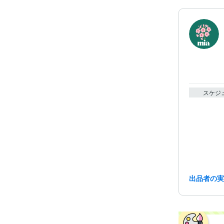
スケジ
出品者の
資格・