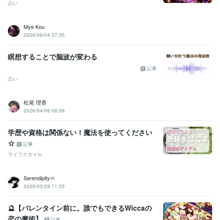
占い
Mye Kou
2026/06/04 07:35
瞑想することで脳波が変わる
記事
占い
松尾 理香
2026/04/06 06:08
学歴や資格は関係ない！魔法を使ってください
☆
記事
ライフスタイル
Serendipity♾️
2026/03/29 11:55
🔮【バレンタイン前に。誰でもできるWiccaの
恋の魔術】
記事