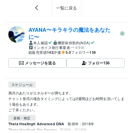
一覧に戻る
AYANA〜キラキラの魔法をあなた
に〜
本人確認
機密保持契約(NDA)
インボイス発行事業者
未登録
総販売実績
142
評価
5.0
フォロワー
136
メッセージを送る
フォロー
136
スケジュール
満月のあたりがエネルギーが満ちます。

チャット形式の場合タイミングによっては2週間ほどお時間を頂いてしま
う場合もあります。

資格・検定
Theta Healing® Advanced DNA
取得年 : 2018年
Theta Healing® Dig Deeper
取得年 : 2018年