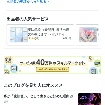
出品者の実績をもっと見る
得意分野
占い
エネルギー調整、未来、思考を変える
出品者の人気サービス
魔法学校−1時間目−魔法の呪
魔法
文を教えます 〜ポジティブ
トの
になる魔法をかけて思い通り
ティ
5.0
(18)
1,000
円
5.0
の人生を進みましょう〜
い通
う〜
このブログを見た人にオススメ
私が「魔法使い」として生きると決めた理由
記事