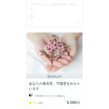
受付休止中
あなたの過去世、守護霊をみちゃ
います
AYANA〜キラキラの魔法をあなたに〜
5,000
5.0
円
(62)