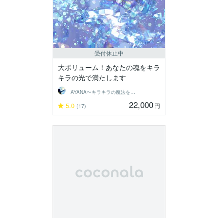
受付休止中
大ボリューム！あなたの魂をキラ
キラの光で満たします
AYANA〜キラキラの魔法をあなたに〜
22,000
5.0
円
(17)