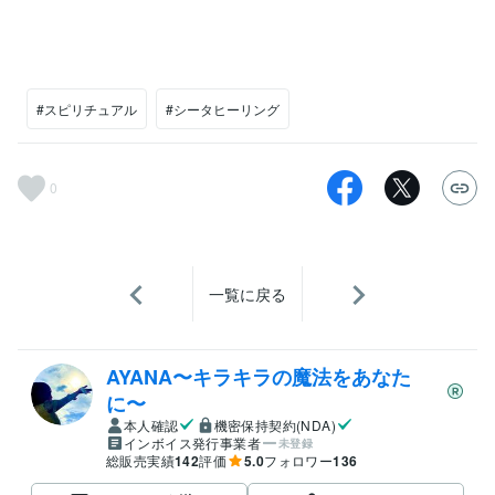
#スピリチュアル
#シータヒーリング
0
一覧に戻る
AYANA〜キラキラの魔法をあなた
に〜
本人確認
機密保持契約(NDA)
インボイス発行事業者
未登録
総販売実績
142
評価
5.0
フォロワー
136