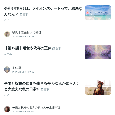
令和8年8月8日。ライオンズゲートって、結局な
んなん？
記事
占い
咲良｜恋愛占い 心導師
2026/08/08 23:40
【第12話】過食や依存の正体
記事
コラム
あい湖
2026/08/08 22:05
❤️愛と祝福の世界を生きる❤️ ✨なんか知らんけ
ど大丈夫な私の日常✨
記事
占い
❤️愛と祝福の世界の案内人❤️全開朱理
2026/08/08 14:14