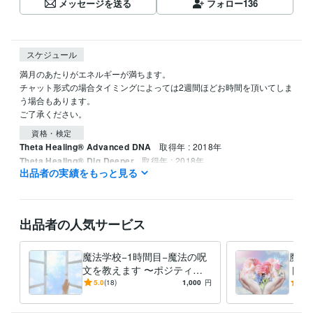
メッセージを送る
フォロー
136
スケジュール
満月のあたりがエネルギーが満ちます。

チャット形式の場合タイミングによっては2週間ほどお時間を頂いてしま
う場合もあります。

資格・検定
Theta Healing® Advanced DNA
取得年 : 2018年
Theta Healing® Dig Deeper
取得年 : 2018年
出品者の実績をもっと見る
得意分野
占い
エネルギー調整、未来、思考を変える
出品者の人気サービス
魔法学校−1時間目−魔法の呪
魔法
文を教えます 〜ポジティブ
トの
になる魔法をかけて思い通り
ティ
5.0
(18)
1,000
円
5.0
の人生を進みましょう〜
い通
う〜