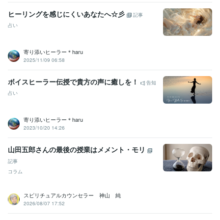
ヒーリングを感じにくいあなたへ☆彡
記事
占い
寄り添いヒーラー＊haru
2025/11/09 06:58
ボイスヒーラー伝授で貴方の声に癒しを！
告知
占い
寄り添いヒーラー＊haru
2023/10/20 14:26
山田五郎さんの最後の授業はメメント・モリ
記事
コラム
スピリチュアルカウンセラー 神山 純
2026/08/07 17:52