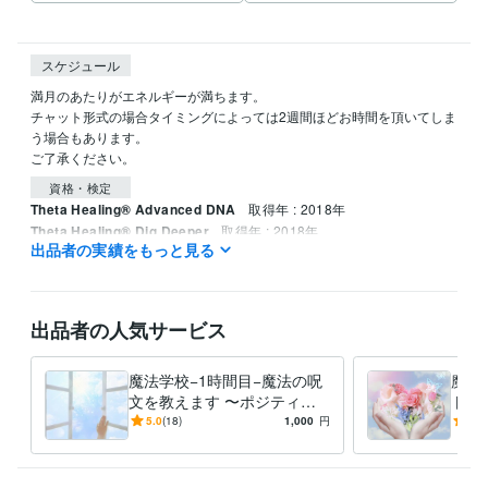
スケジュール
満月のあたりがエネルギーが満ちます。

チャット形式の場合タイミングによっては2週間ほどお時間を頂いてしま
う場合もあります。

資格・検定
Theta Healing® Advanced DNA
取得年 : 2018年
Theta Healing® Dig Deeper
取得年 : 2018年
出品者の実績をもっと見る
得意分野
占い
エネルギー調整、未来、思考を変える
出品者の人気サービス
魔法学校−1時間目−魔法の呪
魔法
文を教えます 〜ポジティブ
トの
になる魔法をかけて思い通り
ティ
5.0
(18)
1,000
円
5.0
の人生を進みましょう〜
い通
う〜