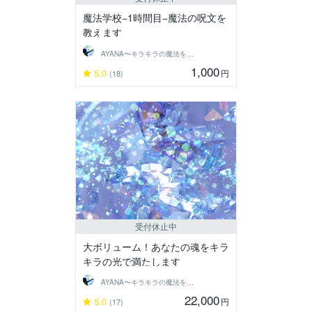
魔法学校−1時間目−魔法の呪文を
教えます
AYANA〜キラキラの魔法をあなたに〜
1,000
5.0
円
(18)
受付休止中
大ボリューム！あなたの魂をキラ
キラの光で満たします
AYANA〜キラキラの魔法をあなたに〜
22,000
5.0
円
(17)