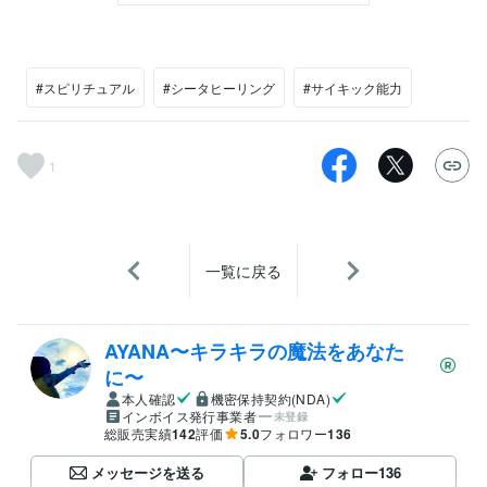
#スピリチュアル
#シータヒーリング
#サイキック能力
1
一覧に戻る
AYANA〜キラキラの魔法をあなた
に〜
本人確認
機密保持契約(NDA)
インボイス発行事業者
未登録
総販売実績
142
評価
5.0
フォロワー
136
メッセージを送る
フォロー
136