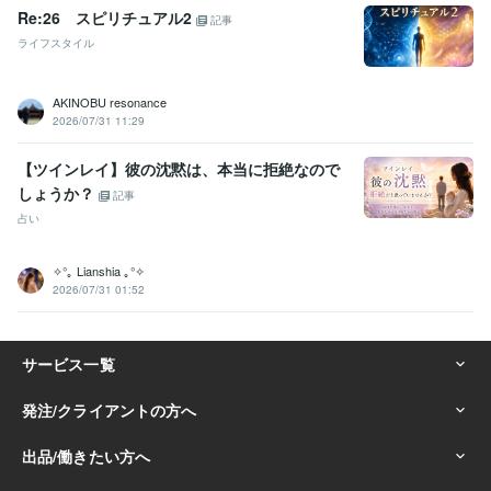
Re:26 スピリチュアル2
記事
ライフスタイル
AKINOBU resonance
2026/07/31 11:29
【ツインレイ】彼の沈黙は、本当に拒絶なので
しょうか？
記事
占い
✧°｡ Lianshia ｡°✧
2026/07/31 01:52