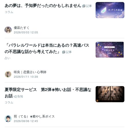
あの夢は、予知夢だったのかもしれません
記事
コラム
優凪たすく
2026/05/03 12:05
「パラレルワールドは本当にあるの？高速バス
の不思議な話から考えてみた」
記事
占い
咲良｜恋愛占い 心導師
2026/01/11 10:39
夏季限定サービス 第2弾☀️怖いお話・不思議な
お話
告知
コラム
照（てる）☀️癒やし系ボイス
2026/08/06 12:45