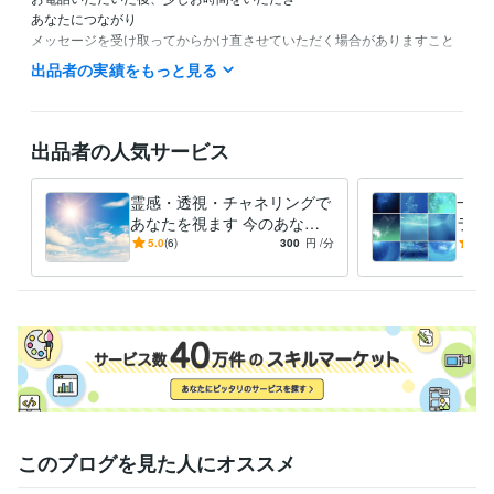
あなたにつながり

メッセージを受け取ってからかけ直させていただく場合がありますこと
をご了承ください。（5〜10分程度）

出品者の実績をもっと見る
メッセージを先に受け取るかどうかは

その時感じた通りにさせていただいております^^

小学生２人の母ですので

出品者の人気サービス
土日祝は難しい場合もありますが

対応できる時もありますので

霊感・透視・チャネリングで
一生
お気軽にご相談ください^^

あなたを視ます 今のあなた
ラー
にしか聞けないメッセージ、
【あ
5.0
(6)
300
円
/分
5.0
資格・検定
パイプ役としておろします
15
中学校教諭第一種外国語免許状
取得年 : 2009年
ージ
高等学校教諭第一種外国語免許状
取得年 : 2009年
シータヒーリングプラクティショナー基礎・応用
取得年 : 2011年
ＴＣカラーセラピスト
取得年 : 2010年
ヨガR200インストラクター
取得年 : 2018年
得意分野
占い
霊感・透視・チャネリング・リーディング
霊視
霊感
チャネリング
透視
鑑定
オーラ
リーディング
占い
このブログを見た人にオススメ
スピリチュアル
人生相談