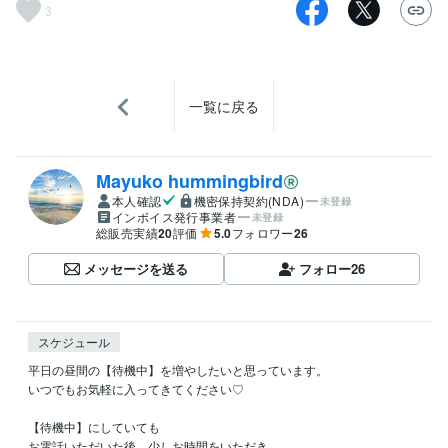
3
一覧に戻る
Mayuko hummingbird
本人確認
機密保持契約(NDA)
未登録
インボイス発行事業者
未登録
総販売実績
20
評価
5.0
フォロワー
26
メッセージを送る
フォロー
26
スケジュール
平日の昼間の【待機中】を増やしたいと思っています。

いつでもお気軽に入ってきてください♡

【待機中】にしていても

お電話いただいた後、少しお時間をいただき
