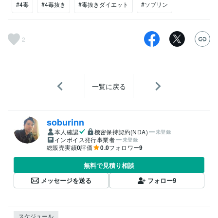
#4毒
#4毒抜き
#毒抜きダイエット
#ソブリン
2
一覧に戻る
soburinn
本人確認
機密保持契約(NDA)
未登録
インボイス発行事業者
未登録
総販売実績
0
評価
0.0
フォロワー
9
無料で見積り相談
メッセージを送る
フォロー
9
スケジュール