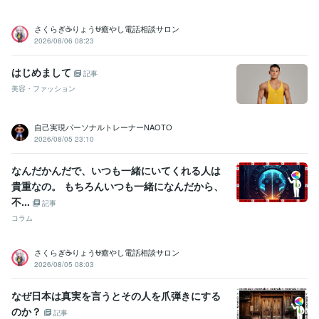
さくらぎ☕りょう⛎癒やし電話相談サロン
2026/08/06 08:23
はじめまして
記事
美容・ファッション
自己実現パーソナルトレーナーNAOTO
2026/08/05 23:10
なんだかんだで、いつも一緒にいてくれる人は
貴重なの。 もちろんいつも一緒になんだから、
不...
記事
コラム
さくらぎ☕りょう⛎癒やし電話相談サロン
2026/08/05 08:03
なぜ日本は真実を言うとその人を爪弾きにする
のか？
記事