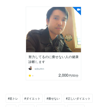
努力してるのに痩せない人の健康
診断します
soburinn
2,000
-
円
/50分
#筋トレ
#ダイエット
#痩せない
#正しいダイエット