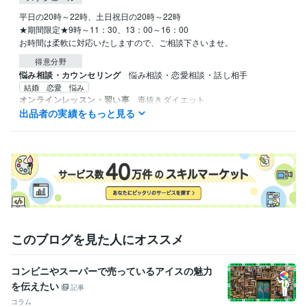
平日の20時～22時、土日祝日の20時～22時

★期間限定★9時～11：30、13：00～16：00

お時間は柔軟に対応いたしますので、ご相談下さいませ。
得意分野
悩み相談・カウンセリング
悩み相談・恋愛相談・話し相手
結婚 恋愛 悩み
オンラインレッスン・習い事
毒抜きダイエット
出品者の実績をもっと見る
健康・ダイエット
語学力
英語
日常会話レベル
このブログを見た人にオススメ
コンビニやスーパーで売っているアイスの魅力
を伝えたい
記事
コラム