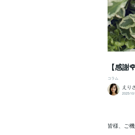
【感謝
コラム
えり
2025/10/
皆様、ご機