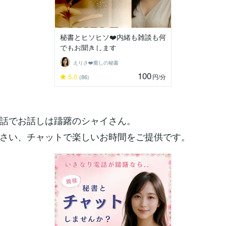
秘書とヒソヒソ❤️内緒も雑談も何
でもお聞きします
えりさ❤️癒しの秘書
100
5.0
円
/分
(86)
話でお話しは躊躇のシャイさん。
さい、チャットで楽しいお時間をご提供です。